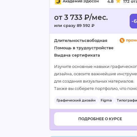
Академия Эдюсон
4.8
172 от
от 3 733 ₽/мес.
-
или сразу 89 592 ₽
Длительность
свободная
пром
Помощь в трудоустройстве
Выдача сертификата
Изучите основные навыки графическо
дизайна, освоите важнейшие инструм
для создания визуальных материалов.
Также вы соберете портфолио, что пом
вам продемонстрировать свою
Графический дизайн
Figma
Типограф
квалификацию работодателям…
+3
ПОДРОБНЕЕ О КУРСЕ