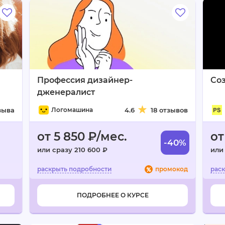
Профессия дизайнер-
Соз
дженералист
зыва
Логомашина
4.6
18 отзывов
от 5 850 ₽/мес.
от
-40%
или сразу 210 600 ₽
или
промокод
ПОДРОБНЕЕ О КУРСЕ