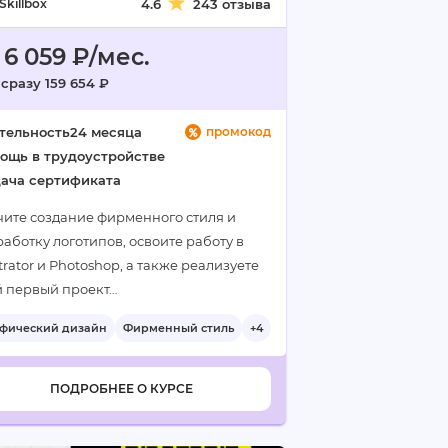
Skillbox
4.6
243 отзыва
 6 059 ₽/мес.
 сразу 159 654 ₽
тельность
24 месяца
промокод
ощь в трудоустройстве
ача сертификата
чите создание фирменного стиля и
аботку логотипов, освоите работу в
strator и Photoshop, а также реализуете
й первый проект…
афический дизайн
Фирменный стиль
+4
ПОДРОБНЕЕ О КУРСЕ