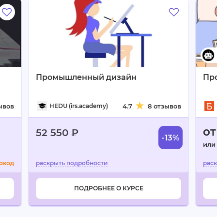
Промышленный дизайн
Про
ывов
HEDU (irs.academy)
4.7
8 отзывов
от
52 550 ₽
-13%
или
окод
ПОДРОБНЕЕ О КУРСЕ