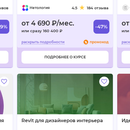
ывов
Нетология
4.5
184 отзыва
от 4 690 ₽/мес.
от
49%
-47%
или сразу 160 400 ₽
или
промокод
ПОДРОБНЕЕ О КУРСЕ
ля
Revit для дизайнеров интерьера
Иде