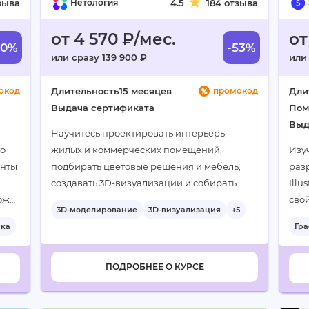
зыва
Нетология
4.5
184 отзыва
от 4 570 ₽/мес.
от
60%
-53%
или сразу 139 900 ₽
или
окод
Длительность
15 месяцев
промокод
Дли
Выдача сертификата
Пом
Выд
Научитесь проектировать интерьеры
го
жилых и коммерческих помещений,
Изу
енты
подбирать цветовые решения и мебель,
разр
создавать 3D-визуализации и собирать
Illu
ожет
портфолио. Освоите инструменты
сво
3D-моделирование
3D-визуализация
+5
профессионального дизайнера и
ика
Гр
подготовитесь к работе с клиентами…
ПОДРОБНЕЕ О КУРСЕ