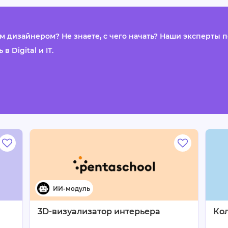
м дизайнером? Не знаете, с чего начать? Наши эксперты 
в Digital и IT.
3D-визуализатор интерьера
Ко