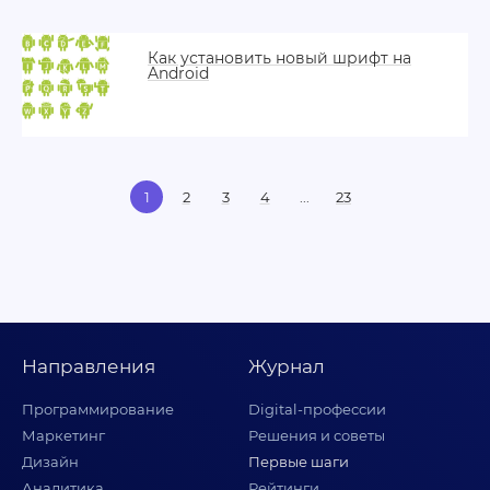
Как установить новый шрифт на
Android
1
2
3
4
23
Направления
Журнал
Программирование
Digital-профессии
Маркетинг
Решения и советы
Дизайн
Первые шаги
Аналитика
Рейтинги