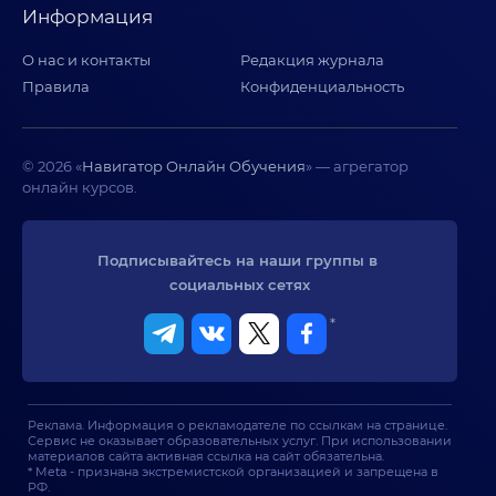
Информация
О нас и контакты
Редакция журнала
Правила
Конфиденциальность
© 2026 «
Навигатор Онлайн Обучения
» — агрегатор
онлайн курсов.
Подписывайтесь на наши группы в 
социальных сетях
*
Реклама. Информация о рекламодателе по ссылкам на странице.
Сервис не оказывает образовательных услуг. При использовании
материалов сайта активная ссылка на сайт обязательна.
* Meta - признана экстремистской организацией и запрещена в
РФ.