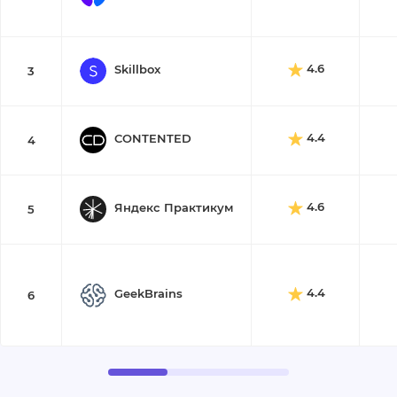
4.6
Skillbox
3
4.4
CONTENTED
4
4.6
Яндекс Практикум
5
4.4
GeekBrains
6