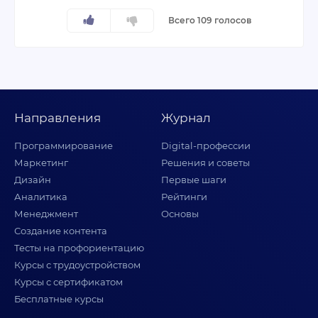
Всего 109 голосов
Направления
Журнал
Программирование
Digital-профессии
Маркетинг
Решения и советы
Дизайн
Первые шаги
Аналитика
Рейтинги
Менеджмент
Основы
Создание контента
Тесты на профориентацию
Курсы с трудоустройством
Курсы с сертификатом
Бесплатные курсы