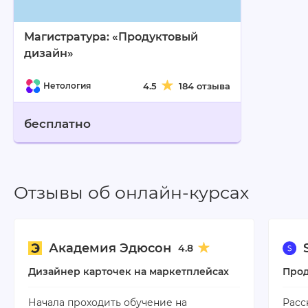
Магистратура: «Продуктовый
дизайн»
Нетология
4.5
184 отзыва
бесплатно
Отзывы об онлайн-курсах
Академия Эдюсон
4.8
Дизайнер карточек на маркетплейсах
Прод
Начала проходить обучение на
Расс