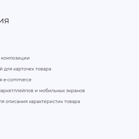
ия
 композиции
й для карточек товара
ля e‑commerce
маркетплейпов и мобильных экранов
ля описания характеристик товара