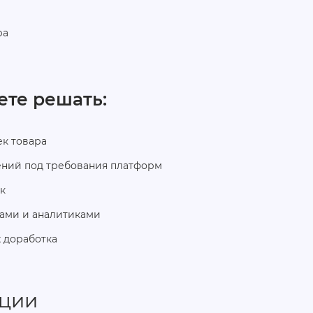
ра
ете решать:
ек товара
ений под требования платформ
к
ами и аналитиками
 доработка
нции