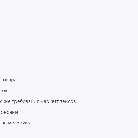
 товара
нок
еские требования маркетплейсов
ражений
а по метрикам