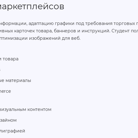
маркетплейсов
нформации, адаптацию графики под требования торговых п
вных карточек товара, баннеров и инструкций. Студент по
оптимизации изображений для веб.
 товара
в
ые материалы
erce
визуальным контентом
изайном
полиграфией