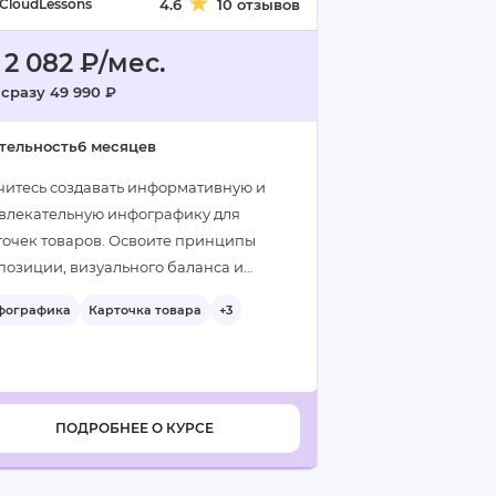
CloudLessons
4.6
10 отзывов
 2 082 ₽/мес.
 сразу 49 990 ₽
тельность
6 месяцев
читесь создавать информативную и
влекательную инфографику для
точек товаров. Освоите принципы
позиции, визуального баланса и
дающего дизайна под маркетплейсы…
фографика
Карточка товара
+3
ПОДРОБНЕЕ О КУРСЕ