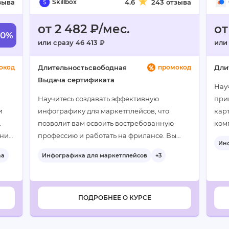
зыва
Skillbox
4.6
243 отзыва
от 2 482 ₽/мес.
от
60%
или сразу 46 413 ₽
или
окод
Длительность
свободная
промокод
Дли
Выдача сертификата
Нау
Научитесь создавать эффективную
при
и
инфографику для маркетплейсов, что
кар
.
позволит вам освоить востребованную
ком
ания
профессию и работать на фрилансе. Вы
про
Ин
вой
сможете выполнять заказы в удобное для
ma
Инфографика для маркетплейсов
+3
вас время, совмещая с другими
обязанностями…
ПОДРОБНЕЕ О КУРСЕ