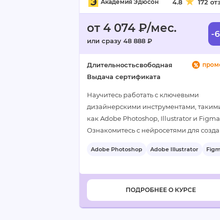
Академия Эдюсон
4.8
172 от
от 4 074 ₽/мес.
-
или сразу 48 888 ₽
Длительность
свободная
пром
Выдача сертификата
Научитесь работать с ключевыми
дизайнерскими инструментами, таким
как Adobe Photoshop, Illustrator и Figma
Ознакомитесь с нейросетями для созд
уникальных визуалов и анализом целе
Adobe Photoshop
Adobe Illustrator
Fig
аудитории маркетплейсов…
+5
ПОДРОБНЕЕ О КУРСЕ