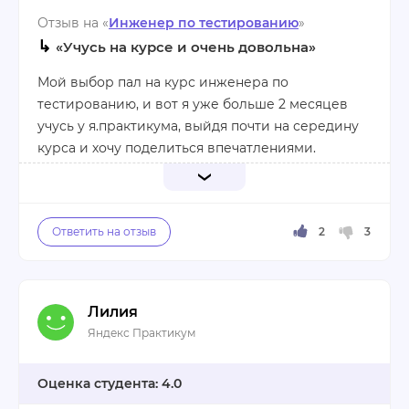
Отзыв на «
Инженер по тестированию
»
↳
«Учусь на курсе и очень довольна»
Мой выбор пал на курс инженера по
тестированию, и вот я уже больше 2 месяцев
учусь у я.практикума, выйдя почти на середину
курса и хочу поделиться впечатлениями.
Курс начинается с простых вещей и двигается к
более сложному материалу. На начальных
уроках всё выглядит максимально просто,
однако постепенно материал становится всё
сложнее и полезнее. Добавляется работа с
Лилия
программами с очень серьёзными отработками.
Программа очень динамичная и обширная. Упор
Яндекс Практикум
Однако, всё построено так, чтобы студенты
делается на практику и освоение всех нужных
успевали усваивать материал.
инструментов, в т.ч. ПО необходимого для
4.0
работы. Также даётся масса дополнительных