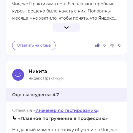
Минусы:
Яндекс Практикума есть бесплатные пробные
1.Неадекватная цена
курсы, решено было начать с них. Половины
2.Структура обучения
месяца мне хватило, чтобы понять, что Яндекс
3.Слабая команда преподавателей.
отлично умеет работать со студентами.
Оплатил платный курс по тестированию и начал
разбираться. Похвально, что много онлайн-
встреч с преподавателями, ссылок на
дополнительные источники, а также море
теории и практики. Подход к учебе очень
Никита
ответственный, все честно проверяют, есть
Я ни разу не пожалел о своем решении и
Яндекс Практикум
дедлайны. Планирование занятий происходит в
рекомендую всем курсы Яндекс Практикума.
календаре, что показалось мне очень удобным
для распределения своего времени.
4.7
Плюсы:
Отзыв на «
Инженер по тестированию
»
Стабильная обратная связь и интересная подача
↳
материала.
«Плавное погружение в профессию»
На данный момент прохожу обучение в Яндекс