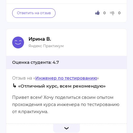
не выявил.
наставникам, Виктории и Максиму, всегда
получаю оперативную помощь по любым
возникающим проблемам. Много полезной и
новой информации, поданной достаточно легко.
Единственное, цена курса конечно завышена,
Ирина В.
хотя на вторую часть дают скидку, что немного
Яндекс Практикум
спасает ситуацию.
4.7
Плюсы:
Отзыв на «
Инженер по тестированию
»
Крутые тренажёры для отработки
↳
Подача материала
«Отличный курс, всем рекомендую»
Много дополнительных ссылок
Привет всем! Хочу поделиться своим опытом
прохождения курса инженера по тестированию
Минусы:
от я.практикума.
Слишком высокий темп прохождения
материала
Начала я с бесплатной части, где разобралась