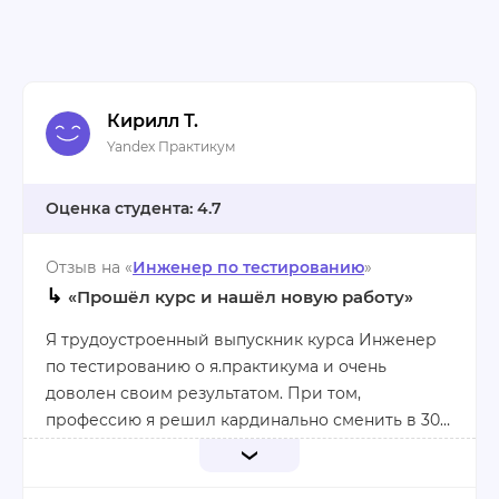
Кирилл Т.
Yandex Практикум
4.7
Отзыв на «
Инженер по тестированию
»
↳
«Прошёл курс и нашёл новую работу»
Я трудоустроенный выпускник курса Инженер
по тестированию о я.практикума и очень
доволен своим результатом. При том,
профессию я решил кардинально сменить в 30 с
небольшим лет. Ранее в сфере IT я никогда не
работал и долго сомневался, стоит ли мне с
Конечно, учёба далась мне совсем нелегко. Я