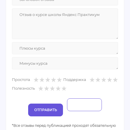
Практикум. Если вы находитесь в процессе
поиска, обратите внимание на эту платформу – я
рекомендую.
Плюсы:
1.Оптимальные сроки обучения
2.Большой объем только важной информации
3.Соотношение цены и качества.
Минусы:
Не нашел.
Простота
Поддержка
Полезность
ОТПРАВИТЬ
*Все отзывы перед публикацией проходят обязательную