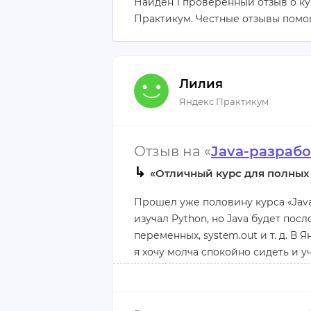
Найден 1 проверенный отзыв о к
Практикум. Честные отзывы помо
Лилия
Яндекс Практикум
Отзыв на «
Java-разрабо
↳
«Отличный курс для полных
Прошел уже половину курса «Java
изучал Python, но Java будет пос
переменных, system.out и т. д. В
я хочу молча спокойно сидеть и уч
Что хотелось бы отметить: