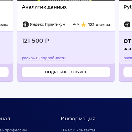
Аналитик данных
Py
4.6
зыва
Яндекс Практикум
122 отзыва
от
121 500 ₽
или
ПОДРОБНЕЕ О КУРСЕ
нал
Информация
tal-профессии
О нас и контакты