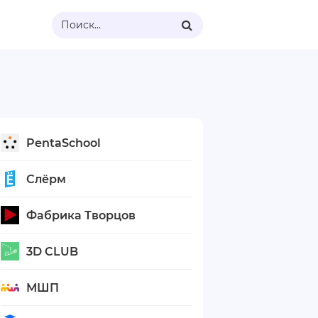
Поиск...
PentaSchool
Слёрм
Фабрика Творцов
3D CLUB
МШП