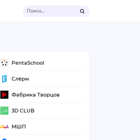
Поиск...
PentaSchool
Слёрм
Фабрика Творцов
3D CLUB
МШП