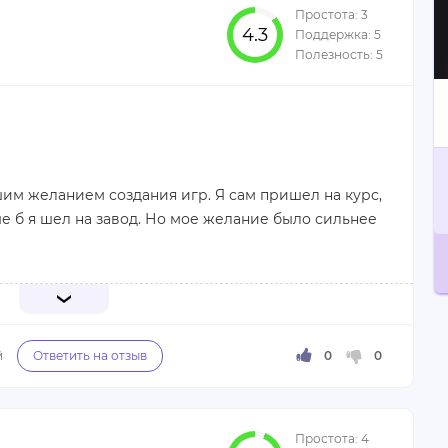
4.3
ие занятия.
ьшим желанием создания игр. Я сам пришел на курс,
ше б я шел на завод. Но мое желание было сильнее
ным. Актуальная программа курса, преподаватели
о закончил, стал активно искать работу и
 я работаю в Panoramik разработчиком и мне все
ые знания.