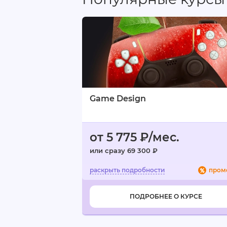
-Достоинства
-Бесплатный курс
-Профессионализм
-Ответственный подход
-Пояснения терминов
Минусы:
-Приятные бонусы
Сложность при выборе инструме
Game Design
от 5 775 ₽/мес.
или сразу 69 300 ₽
пром
ПОДРОБНЕЕ О КУРСЕ