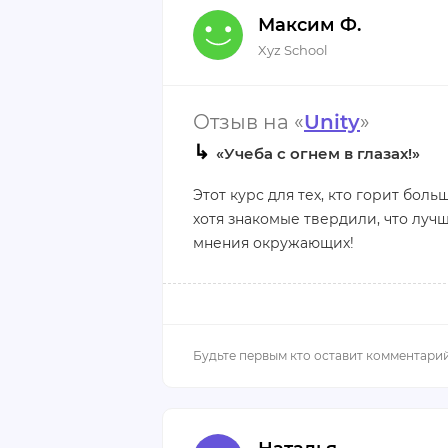
Плюсы:
Максим Ф.
Интересные лекции и практическ
Xyz School
Минусы:
Отзыв на «
Unity
»
Нет.
↳
«Учеба с огнем в глазах!»
Этот курс для тех, кто горит бол
хотя знакомые твердили, что луч
мнения окружающих!
Обучение для меня было интерес
отличные. Курс по Юнити я успешн
проходить собеседования. Сейчас
нравиться! Спасибо школе за нов
Плюсы: