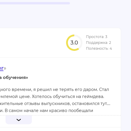
3.0
r
»
а обучения»
ого времени, я решил не терять его даром. Стал
млемой цене. Хотелось обучиться на геймдева.
ожительные отзывы выпускников, остановился тут.
и. В самом начале нам красиво пообещали
ованность разработчиков игр и 100%-ное
вательский состав неплохой. Начало курса для