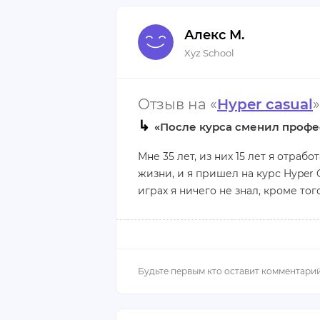
Алекс М.
Xyz School
Отзыв на «
Hyper casual
»
↳
«После курса сменил проф
Мне 35 лет, из них 15 лет я отраб
жизни, и я пришел на курс Hyper 
играх я ничего не знал, кроме тог
Обучение насыщенное, объемное.
изучил за три месяца, учился все
работать с Юнити, освоил програ
работать в индустрии.