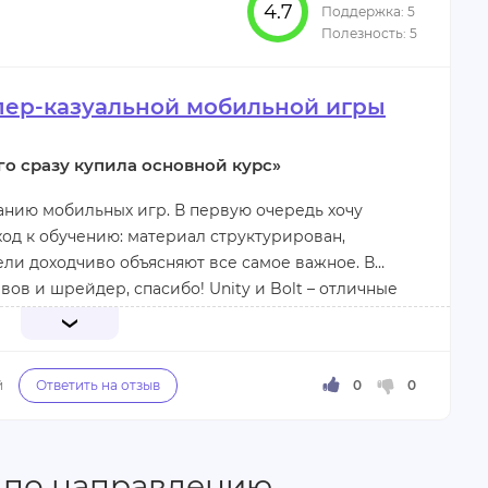
4.7
став.
пер-казуальной мобильной игры
о сразу купила основной курс»
анию мобильных игр. В первую очередь хочу
од к обучению: материал структурирован,
ели доходчиво объясняют все самое важное. В
ов и шрейдер, спасибо! Unity и Bolt – отличные
м сложно определиться с дальнейшим
 огромен, и мне лично пришлось тратить массу
се английские термины, в результате чего мне не
т цели.
накомом слове. Сейчас записалась на основной
ска.
 по направлению