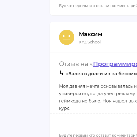
меня было бесполезным, посколь
новичков. Нас обучали, как прав
было самое интересное. Программ
дальнейших учебных материалов 
в данном обучении, я записался н
Плюсы:
Максим
больше, нежели на прежнем мест
Хороший преподавательский сост
XYZ School
Минусы:
Отзыв на «
Программиро
Незавершенная программа курса
↳
«Залез в долги из-за бессм
Моя давняя мечта основывалась на
университет, когда увел рекламу
геймкода не было. Ноя нашел выхо
курс.
С самого начала обучение меня ра
установку UE, которую итак знают 