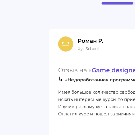
Роман Р.
Xyz School
Отзыв на «
Game designe
↳
«Недоработанная программ
Имея большое количество свободн
искать интересные курсы по прие
Изучив рекламу xyz, а также пол
Оплатил курс и пошел за знаниям
«золотые горы»: высокую востреб
трудоустройство.
Началась учеба. В целом, препода