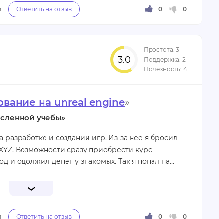
ку направлено оно было на совсем неопытных
ильно скачивать и сохранять информацию. А дальше
а курса была до конца не доработана и
я больше не получал. Полностью разочаровавшись
а анрил к Исаеву. У него я узнал уже намного
3.0
е учебы.
ав.
вание на unreal engine
»
.
ысленной учебы»
 разработке и создании игр. Из-за нее я бросил
 XYZ. Возможности сразу приобрести курс
д и одолжил денег у знакомых. Так я попал на
сстроило. Я не понимал, для чего нужно изучать
все, кто пришли на курс. Учусь я уже 9 месяцев.