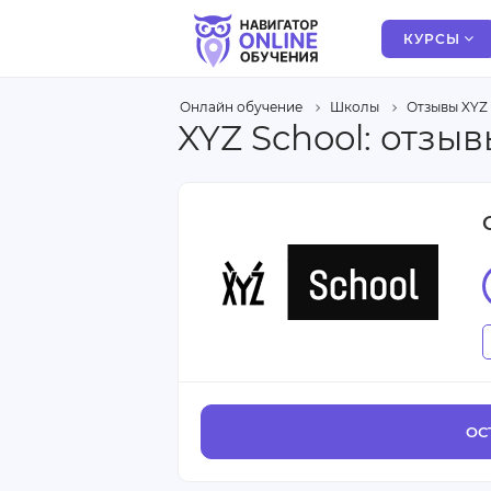
КУРСЫ
Онлайн обучение
Школы
Отзывы XYZ 
XYZ School: отз
ОС