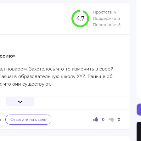
4.7
ессию»
отал поваром. Захотелось что-то изменить в своей
Casual в образовательную школу XYZ. Раньше об
о, что они существуют.
 Учебе нужно уделять много времени. Курс я
 свое свободное время, за троих. Я научился
ммирование. По окончании курса сразу стал