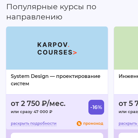
Популярные курсы по
Полученные знания планирую применять на
практике и развиваться дальше, пройдя курс
направлению
Hard ML.
Плюсы:
разнообразные задания;
активная поддержка;
множество областей обучения.
System Design — проектирование
Инжен
Минусы:
систем
всё понравилось.
от 2 750 ₽/мес.
от 5 
-16%
или сразу 47 000 ₽
или сраз
промокод