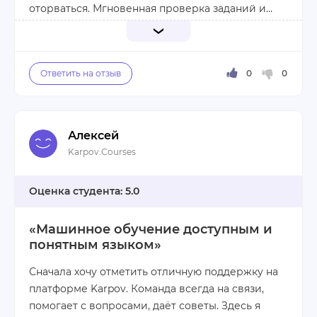
оторваться. Мгновенная проверка заданий и
гибкий график занятий – идеальное сочетание
для работающего человека.
Все знания, полученные на курсе, я успешно
применяю в своей профессиональной
деятельности. Благодарю команду
Karpov.Courses за качественный продукт.
Алексей
Плюсы:
Karpov.Courses
доступность материала;
удобный формат обучения;
5.0
возможность совмещать с работой.
«Машинное обучение доступным и
понятным языком»
Минусы:
нет.
Сначала хочу отметить отличную поддержку на
платформе Karpov. Команда всегда на связи,
помогает с вопросами, даёт советы. Здесь я