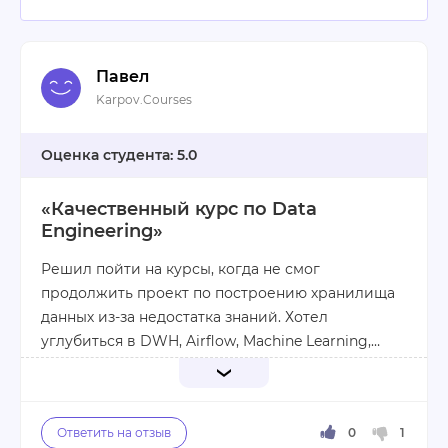
Павел
Karpov.Courses
5.0
«Качественный курс по Data
Engineering»
Решил пойти на курсы, когда не смог
продолжить проект по построению хранилища
данных из-за недостатка знаний. Хотел
углубиться в DWH, Airflow, Machine Learning,
Spark и Hadoop, а также освоить визуализацию
данных и расширить кругозор в области DE.
Три года назад перешёл на позицию DE,
Хотя я с 2012 года работаю в ИТ, всё же основное
занимался миграцией данных из Oracle в
время был Full-Stack Oracle Developer.