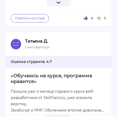
идеально!
Не обнаружил
Курс отлично проработан, информация даётся в
понятной и доступной форме, а наставники
своевременно корректируют обучение,
отвечают на возникающие вопросы. Ну и
конечно, стоит отметить весьма удобную
Татьяна Д.
платформу, наличие записей вебинаров и
Плюсы:
Скиллфактори
возможность связаться с наставниками
- Отличное качество материалов
напрямую. Очень доволен!
- Связь с менторами
4.7
- Много вебинаров
«Обучаюсь на курсе, программа
нравится»
Минусы:
Не обнаружил
Прошла уже 4 месяца годового курса веб-
разработчика от SkillFactory, уже освоила
верстку,
JavaScript и PHP. Обучением вполне довольна,
платформа работает классно, а информация