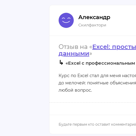
Радует перспектива возможной с
Александр
есть дайджест вакансий, где мож
Скилфактори
Плюсы:
Отзыв на «
Excel: прост
- Поддержка преподавателей
данными
»
- Блок карьеры и помощь в подг
↳
«Excel с профессиональным
Курс по Excel стал для меня нас
Минусы:
до мелочей: понятные объяснени
Не нашла
любой вопрос.
Павел Козлов – превосходный пре
функциях Excel, но и показывает, 
только освоил новые приемы раб
эффективность.