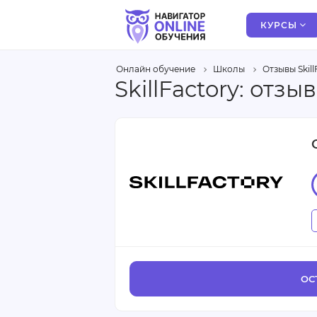
КУРСЫ
Онлайн обучение
Школы
Отзывы Skill
SkillFactory: от
ОС