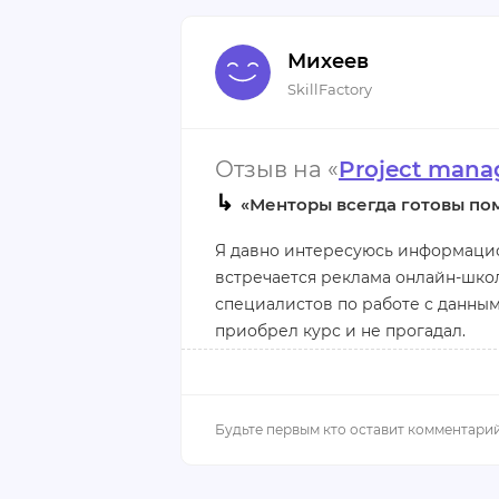
Такая глубокая проработка матери
Михеев
SkillFactory
Плюсы:
детальный разбор тем;
Отзыв на «
Project manag
профессиональный подход препод
↳
«Менторы всегда готовы по
помощь в решении практических 
Я давно интересуюсь информацио
Минусы:
встречается реклама онлайн-школы
не к чему придраться.
специалистов по работе с данным
приобрел курс и не прогадал.
Буквально с первых уроков мне с
максимально приближенном к пра
выдаются с таким расчетом, что
знания. При этом ему предоставл