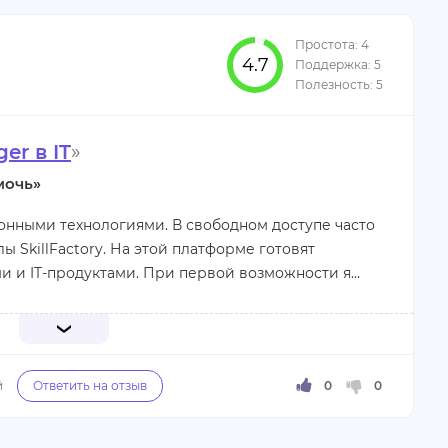
ала – редкость для онлайн-курсов.
4.7
er в IT
»
авателя;
мочь»
задач.
нными технологиями. В свободном доступе часто
 SkillFactory. На этой платформе готовят
и и IT-продуктами. При первой возможности я
тало понятно, что материал излагается в формате
ктической деятельности. Домашние задания
бы учащийся применил полученные на лекции
яется масса ссылок на смежные ресурсы.