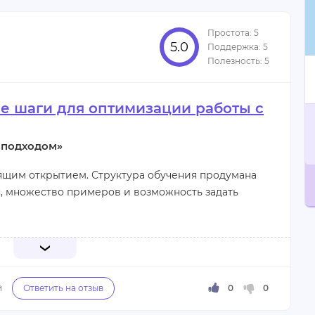
тажировки для новичков, да и внутри программы
5.0
но найти что-нибудь интересное.
ые шаги для оптимизации работы с
отовке резюме
 подходом»
тоящим открытием. Структура обучения продумана
я, множество примеров и возможность задать
подаватель, который не просто рассказывает о
как их применять на практике. Благодаря курсу я не
оты с данными, но и значительно повысил свою