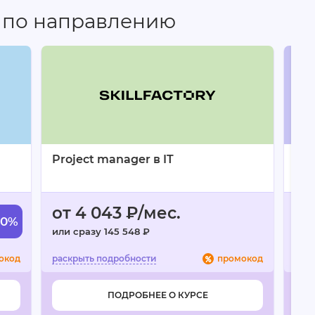
т диалог между учеником и куратором как одну
 по направлению
атор всегда интересуется настроением
блемами.
ительной информации. Оптимальный объём
ержка. Вебинары и записи лекций.
Project manager в IT
Тр
ируется невнятно.
от 4 043 ₽/мес.
от
50%
или сразу 145 548 ₽
или 
окод
промокод
ПОДРОБНЕЕ О КУРСЕ