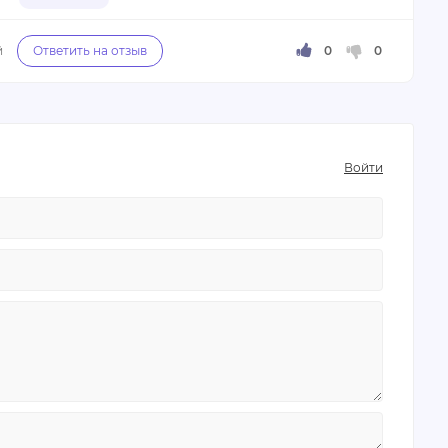
ь под свой график.
ложные, поэтому работа над ними приносит
и продолжить позже. Мне это очень пригодилось,
лицензию, поэтому нельзя вернуть 13% налогов,
Войти
 равно доступная.