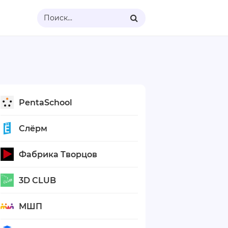
Поиск...
PentaSchool
Слёрм
Фабрика Творцов
3D CLUB
МШП