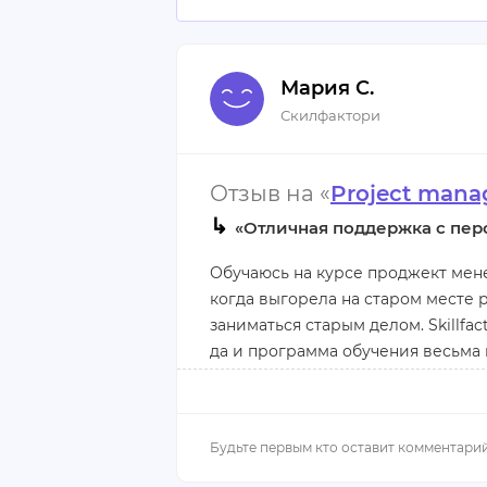
Мария С.
Скилфактори
Отзыв на «
Project manag
↳
«Отличная поддержка с пер
Обучаюсь на курсе проджект мен
когда выгорела на старом месте 
заниматься старым делом. Skillf
да и программа обучения весьма
Уже отучилась полгода, курс нра
вопросы объясняют менторы в спе
если не успеваешь можно перене
разбираются на вебинарах.