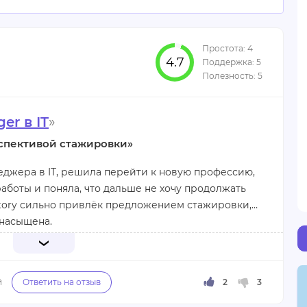
4.7
er в IT
»
спективой стажировки»
еджера в IT, решила перейти к новую профессию,
работы и поняла, что дальше не хочу продолжать
actory сильно привлёк предложением стажировки,
 насыщена.
вится! Практики очень много, любые непонятные
циальном чате Slack. Проверка Дз быстрая, но,
сти срок сдачи работы. Проблемные вопросы