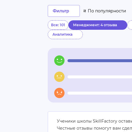
Фильтр
По популярности
Все: 101
Менеджмент: 4 отзыва
Аналитика
Ученики школы SkillFactory оста
Честные отзывы помогут вам сде