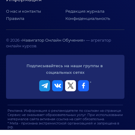
О нас и контакты
Редакция журнала
Правила
Конфиденциальность
© 2026 «
Навигатор Онлайн Обучения
» — агрегатор
онлайн курсов.
Подписывайтесь на наши группы в 
социальных сетях
*
Реклама. Информация о рекламодателе по ссылкам на странице.
Сервис не оказывает образовательных услуг. При использовании
материалов сайта активная ссылка на сайт обязательна.
* Meta - признана экстремистской организацией и запрещена в
РФ.