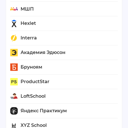
МШП
Hexlet
Interra
Академия Эдюсон
Бруноям
ProductStar
LoftSchool
Яндекс Практикум
XYZ School