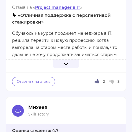
Отзыв на «
Project manager в IT
»
↳
«Отличная поддержка с перспективой
стажировки»
Обучаюсь на курсе проджект менеджера в IT,
решила перейти к новую профессию, когда
выгорела на старом месте работы и поняла, что
дальше не хочу продолжать заниматься старым
делом. Skillfactory сильно привлёк
предложением стажировки, да и программа
Уже отучилась полгода, курс нравится!
обучения весьма насыщена.
Практики очень много, любые непонятные
вопросы объясняют менторы в специальном
чате Slack. Проверка Дз быстрая, но, если не
успеваешь можно перенести срок сдачи работы.
Михеев
Проблемные вопросы разбираются на
Радует перспектива возможной стажировки для
SkillFactory
вебинарах.
новичков, да и внутри программы есть
дайджест вакансий, где можно найти что-нибудь
4.7