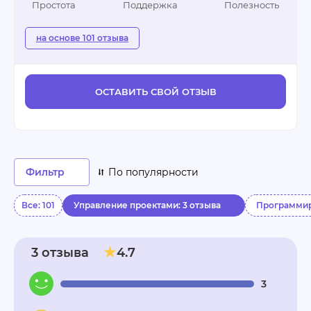
Простота
Поддержка
Полезность
на основе 101 отзыва
ОСТАВИТЬ СВОЙ ОТЗЫВ
Фильтр
По популярности
Все: 101
Управление проектами: 3 отзыва
Программи
3 отзыва
4.7
3