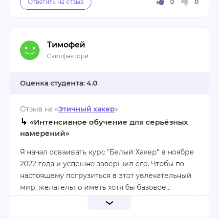
сценариях, позволяют применить полученные
знания на практике. Платформа для обучения
очень удобна и интуитивно понятна. Я чувствую,
что с каждым занятием мои знания в области
Тимофей
кибербезопасности становятся все более
Даже если вы начинающий специалист в IT, этот
Скилфактори
уверенными.
курс поможет вам освоить основы.
4.0
Плюсы:
Отзыв на «
Этичный хакер
»
понятные объяснения простым языком;
↳
преподаватели всегда отвечают на вопросы;
«Интенсивное обучение для серьёзных
интересный материал и полезные
намерений»
рекомендации.
Я начал осваивать курс "Белый Хакер" в ноябре
2022 года и успешно завершил его. Чтобы по-
Минусы:
настоящему погрузиться в этот увлекательный
иногда проблемы с доступом к лабораторкам.
мир, желательно иметь хотя бы базовое
представление о различных IT-технологиях.
Программа обучения охватывает широкий
Если вы начинаете с нуля, будьте готовы к тому,