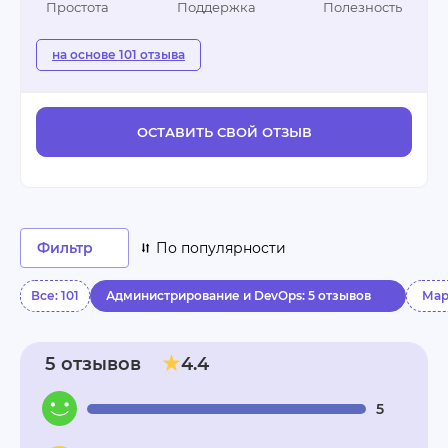
Простота
Поддержка
Полезность
на основе 101 отзыва
ОСТАВИТЬ СВОЙ ОТЗЫВ
Фильтр
По популярности
Все: 101
Администрирование и DevOps: 5 отзывов
Мар
5 отзывов
4.4
5