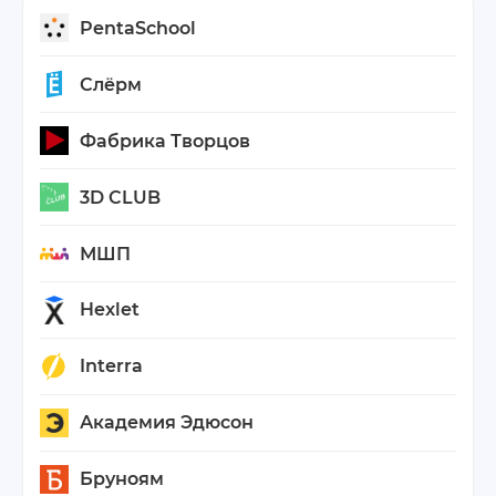
PentaSchool
Слёрм
Фабрика Творцов
3D CLUB
МШП
Hexlet
Interra
Академия Эдюсон
Бруноям