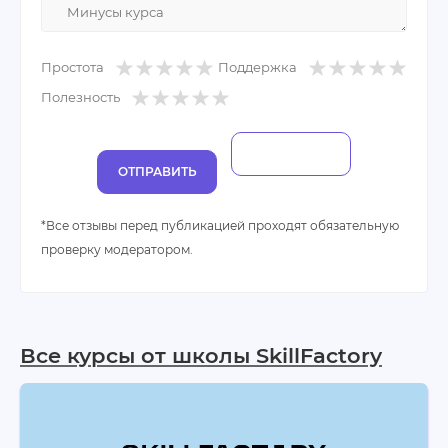
сформировать четкие цели.
Простота
Поддержка
Плюсы:
много новой информации в сфере IT;
Полезность
хорошая структура;
поддержка менторов на высоком уровне.
ОТПРАВИТЬ
Минусы:
*Все отзывы перед публикацией проходят обязательную
ограниченное время;
проверку модератором.
значительная часть материалов даётся
поверхностно;
не хватает вебинаров.
Все курсы от школы SkillFactory