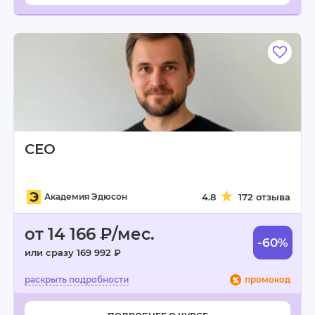
СЕО
Академия Эдюсон
4.8
172 отзыва
от 14 166 ₽/мес.
-60%
или сразу 169 992 ₽
промокод