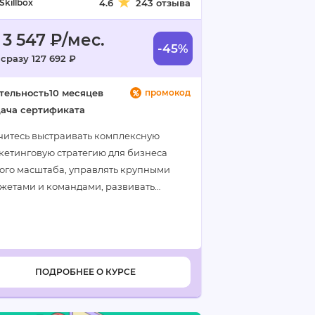
Skillbox
4.6
243 отзыва
 3 547 ₽/мес.
-45%
сразу 127 692 ₽
тельность
10 месяцев
промокод
ача сертификата
читесь выстраивать комплексную
кетинговую стратегию для бизнеса
ого масштаба, управлять крупными
жетами и командами, развивать
ерские навыки и принимать
атегические решения…
ПОДРОБНЕЕ О КУРСЕ