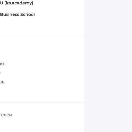
U (irs.academy)
 Business School
во
л
од
телей