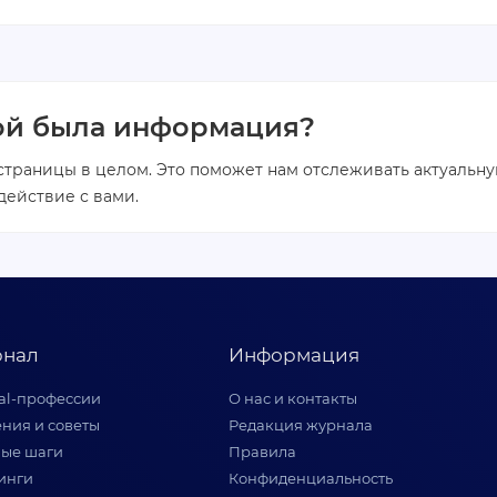
ой была информация?
страницы в целом. Это поможет нам отслеживать актуальн
ействие с вами.
нал
Информация
tal-профессии
О нас и контакты
ния и советы
Редакция журнала
ые шаги
Правила
инги
Конфиденциальность