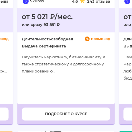
зыва
Skillbox
4.6
243 отзыва
от 5 021 ₽/мес.
от
или сразу 93 891 ₽
или 
окод
Длительность
свободная
промокод
Дли
Выдача сертификата
Выд
Научитесь маркетингу, бизнес-анализу, а
Нау
также стратегическому и долгосрочному
мар
акже
планированию…
люб
бюд
лид
стр
ПОДРОБНЕЕ О КУРСЕ