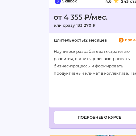
Skillbox
4.6
243 от
от 4 355 ₽/мес.
или сразу 133 270 ₽
Длительность
12 месяцев
пром
Научитесь разрабатывать стратегию
развития, ставить цели, выстраивать
бизнес-процессы и формировать
продуктивный климат в коллективе. Т
сможете находить новые точки роста
компании и готовиться к карьерному
продвижению…
ПОДРОБНЕЕ О КУРСЕ