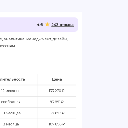
4.6
243 отзыва
, аналитика, менеджмент, дизайн,
фессиям.
лительность
Цена
12 месяцев
133 270 ₽
свободная
93 891 ₽
10 месяцев
127 692 ₽
3 месяца
107 896 ₽