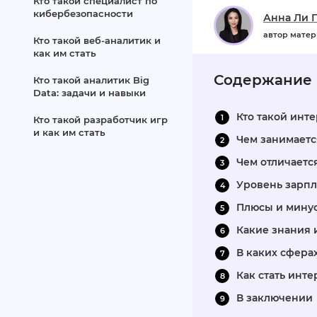
Кто такой специалист по
кибербезопасности
Анна Ли 
автор мате
Кто такой веб‑аналитик и
как им стать
Содержание
Кто такой аналитик Big
Data: задачи и навыки
Кто такой инт
Кто такой разработчик игр
и как им стать
Чем занимаетс
Чем отличаетс
Уровень зарпл
Плюсы и мину
Какие знания 
В каких сфера
Как стать инт
В заключении