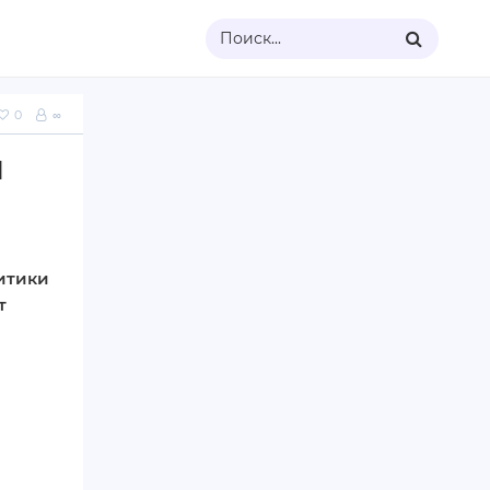
Поиск...
0
∞
м
итики
т