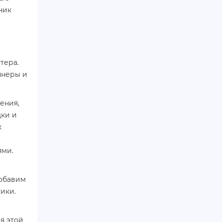
ник
тера.
ннеры и
ения,
дки и
к
ями.
Добавим
тики.
я этой