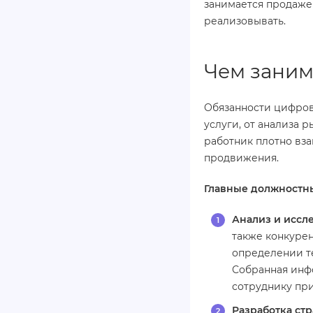
занимается продажей
реализовывать.
Чем заним
Обязанности цифров
услуги, от анализа р
работник плотно вз
продвижения.
Главные должностны
Анализ и иссл
также конкурен
определении те
Собранная инфо
сотруднику при
Разработка стр