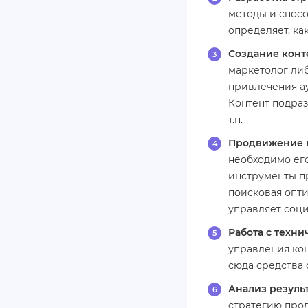
методы и спосо
определяет, ка
Создание конт
маркетолог либ
привлечения а
Контент подраз
т.п.
Продвижение к
необходимо ег
инструменты пр
поисковая опти
управляет соц
Работа с техн
управления кон
сюда средства 
Анализ резуль
стратегию прод