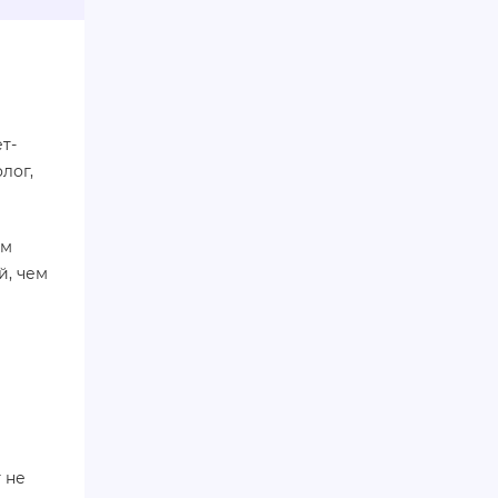
т-
лог,
ом
й, чем
 не