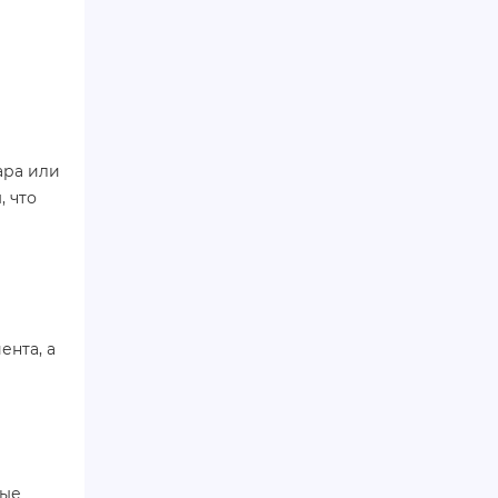
ара или
, что
нта, а
ные