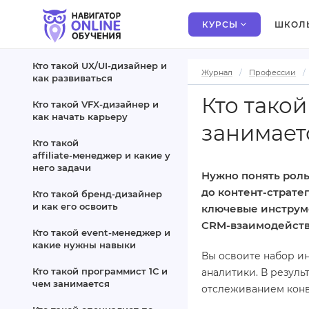
КУРСЫ
ШКОЛ
Кто такой UX/UI‑дизайнер и
Журнал
Профессии
как развиваться
Кто тако
Кто такой VFX‑дизайнер и
как начать карьеру
занимает
Кто такой
affiliate‑менеджер и какие у
него задачи
Нужно понять роль
до контент‑страте
Кто такой бренд‑дизайнер
и как его освоить
ключевые инструме
CRM‑взаимодействи
Кто такой event‑менеджер и
какие нужны навыки
Вы освоите набор и
Кто такой программист 1С и
аналитики. В резуль
чем занимается
отслеживанием конв