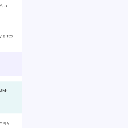
A, а
 в тех
SMM-
,
мер,