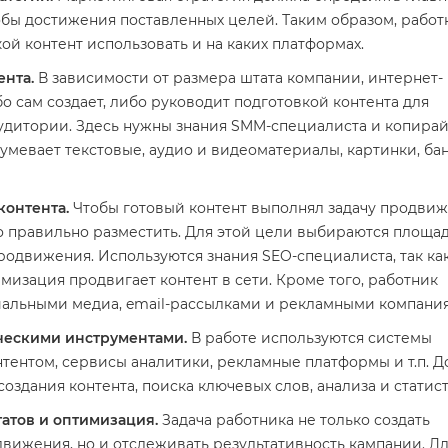
бы достижения поставленных целей. Таким образом, работ
кой контент использовать и на каких платформах.
ента.
В зависимости от размера штата компании, интернет-
о сам создает, либо руководит подготовкой контента для
удитории. Здесь нужны знания SMM-специалиста и копирай
умевает текстовые, аудио и видеоматериалы, картинки, ба
онтента.
Чтобы готовый контент выполнял задачу продвиж
о правильно разместить. Для этой цели выбираются площа
одвижения. Используются знания SEO-специалиста, так ка
мизация продвигает контент в сети. Кроме того, работник
иальными медиа, email-рассылками и рекламными компани
ическими инструментами.
В работе используются системы
тентом, сервисы аналитики, рекламные платформы и т.п. 
создания контента, поиска ключевых слов, анализа и статис
татов и оптимизация.
Задача работника не только создать
вижения, но и отслеживать результативность кампании. Дл