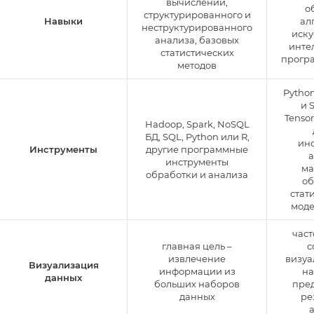
вычислений,
о
структурированного и
Навыки
ал
неструктурированного
иску
анализа, базовых
интел
статистических
прогр
методов
Python
и 
Tensor
Hadoop, Spark, NoSQL
БД, SQL, Python или R,
ин
Инструменты
другие программные
а
инструменты
ма
обработки и анализа
об
стат
мод
част
главная цель –
с
извлечение
визуа
Визуализация
информации из
на
данных
больших наборов
пре
данных
ре