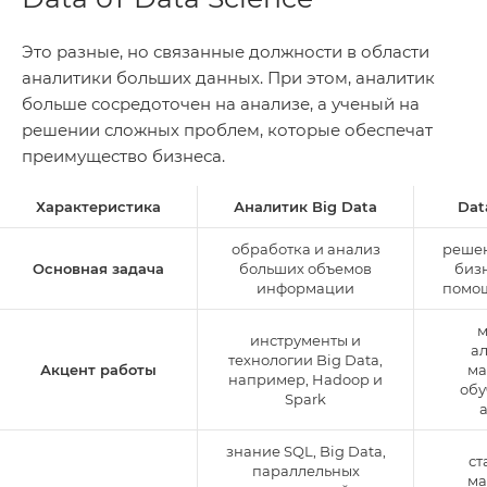
Это разные, но связанные должности в области
аналитики больших данных. При этом, аналитик
больше сосредоточен на анализе, а ученый на
решении сложных проблем, которые обеспечат
преимущество бизнеса.
Характеристика
Аналитик Big Data
Dat
обработка и анализ
реше
Основная задача
больших объемов
бизн
информации
помощ
м
инструменты и
а
технологии Big Data,
Акцент работы
ма
например, Hadoop и
обу
Spark
знание SQL, Big Data,
ст
параллельных
ма