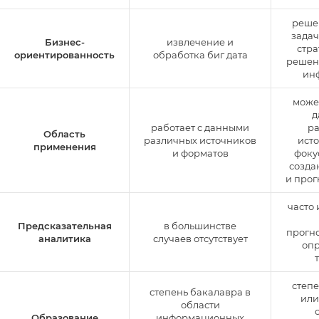
реше
задач
Бизнес-
извлечение и
стра
ориентированность
обработка биг дата
решен
ин
может
д
работает с данными
р
Область
различных источников
исто
применения
и форматов
фоку
созда
и про
часто 
Предсказательная
в большинстве
прогн
аналитика
случаев отсутствует
оп
степе
степень бакалавра в
или
области
Образование
информационных