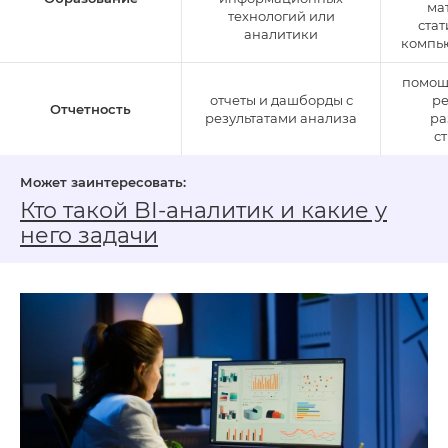
ма
технологий или
стат
аналитики
компь
помощ
отчеты и дашборды с
р
Отчетность
результатами анализа
ра
с
Кто такой BI‑аналитик и какие у
него задачи