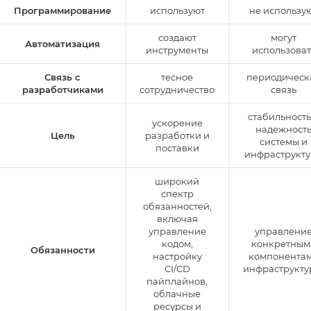
Программирование
используют
не использу
создают
могут
Автоматизация
инструменты
использоват
Связь с
тесное
периодическ
разработчиками
сотрудничество
связь
стабильность
ускорение
надежност
Цель
разработки и
системы и
поставки
инфраструкт
широкий
спектр
обязанностей,
включая
управление
управлени
кодом,
конкретным
Обязанности
настройку
компонента
CI/CD
инфраструкту
пайплайнов,
облачные
ресурсы и