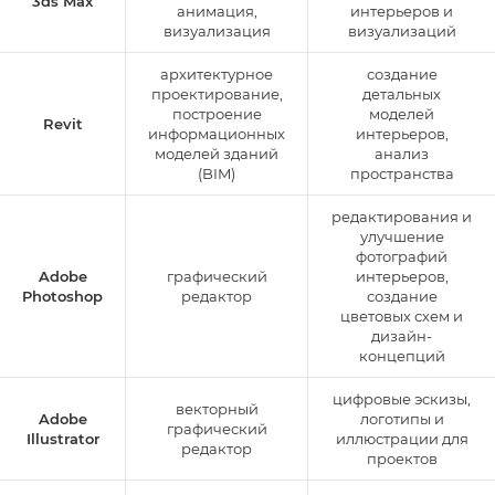
3ds Max
анимация,
интерьеров и
визуализация
визуализаций
архитектурное
создание
проектирование,
детальных
построение
моделей
Revit
информационных
интерьеров,
моделей зданий
анализ
(BIM)
пространства
редактирования и
улучшение
фотографий
Adobe
графический
интерьеров,
Photoshop
редактор
создание
цветовых схем и
дизайн-
концепций
цифровые эскизы,
векторный
Adobe
логотипы и
графический
Illustrator
иллюстрации для
редактор
проектов