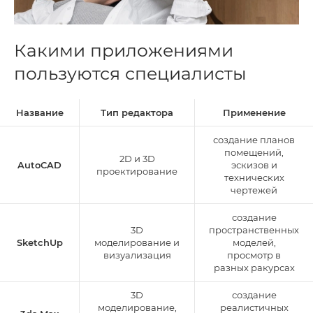
Какими приложениями
пользуются специалисты
Название
Тип редактора
Применение
создание планов
помещений,
2D и 3D
AutoCAD
эскизов и
проектирование
технических
чертежей
создание
3D
пространственных
SketchUp
моделирование и
моделей,
визуализация
просмотр в
разных ракурсах
3D
создание
моделирование,
реалистичных