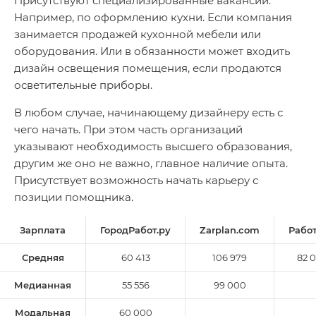
Присутствуют специализированные вакансии.
Например, по оформлению кухни. Если компания
занимается продажей кухонной мебели или
оборудования. Или в обязанности может входить
дизайн освещения помещения, если продаются
осветительные приборы.
В любом случае, начинающему дизайнеру есть с
чего начать. При этом часть организаций
указывают необходимость высшего образования,
другим же оно не важно, главное наличие опыта.
Присутствует возможность начать карьеру с
позиции помощника.
Зарплата
ГородРабот.ру
Zarplan.com
Работ
Средняя
60 413
106 979
82 
Медианная
55 556
99 000
Модальная
60 000