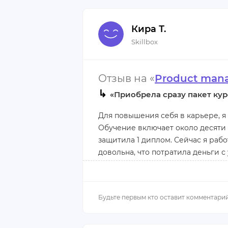
Плюсы:
Кира Т.
Качественные лекции, регулярны
Skillbox
проверкой, разделение всего обу
Отзыв на «
Product man
Минусы:
↳
«Приобрела сразу пакет кур
К сожалению, нет возможности о
времени, хотя есть чаты для общ
Для повышения себя в карьере, 
теории
Обучение включает около десяти 
защитила 1 диплом. Сейчас я раб
довольна, что потратила деньги 
важная и актуальная информация 
первого диплома был реальный пр
Плюсы:
использовать в работе.
Учебный материал содержит мног
поддержки студентов и обратная 