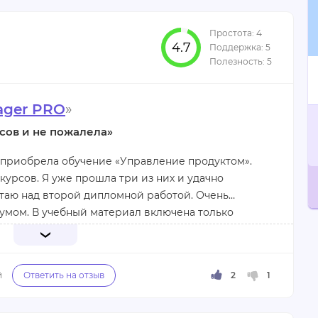
4.7
е домашние задания с индивидуальной
чения на 2 больших блока
ager PRO
»
сов и не пожалела»
бщаться с кураторами в режиме реального
ения с однокурсниками, также хотелось бы больше
я приобрела обучение «Управление продуктом».
курсов. Я уже прошла три из них и удачно
отаю над второй дипломной работой. Очень
с умом. В учебный материал включена только
с практическими знаниями. В основе моего
оект. Его исследования и результаты я смогу
о полезной и важной информации. Есть чат
связь с преподавателями.