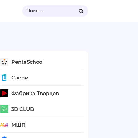
Поиск...
PentaSchool
Слёрм
Фабрика Творцов
3D CLUB
МШП