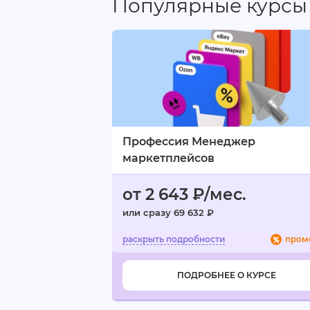
Популярные курсы
Обратная связь в любое время, в
информации
Минусы:
Домашние задания иногда описан
догадываться, что же от тебя хотя
Профессия Менеджер
маркетплейсов
от 2 643 ₽/мес.
или сразу 69 632 ₽
пром
ПОДРОБНЕЕ О КУРСЕ