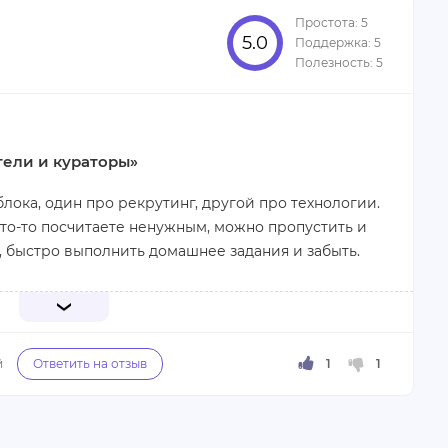
5.0
ели и кураторы»
лока, один про рекрутинг, другой про технологии.
 что-то посчитаете ненужным, можно пропустить и
 быстро выполнить домашнее задания и забыть.
итрию Котову, Даниилу Пилипенко и Сергею
то домашние работы проверяются очень
ндации, советы. Складывается такое ощущение,
ают, вникая во все проблемы и ошибки. Но не
бщение с твоим личным куратором в режиме