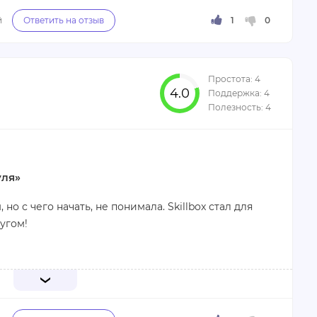
а казалось, что столько всего нужно запомнить и
е освоить.
4.0
лучше усвоить материал.
уля»
 но с чего начать, не понимала. Skillbox стал для
угом!
можности пересматривать уроки, я смогла учиться
аторы всегда были рядом, готовые помочь