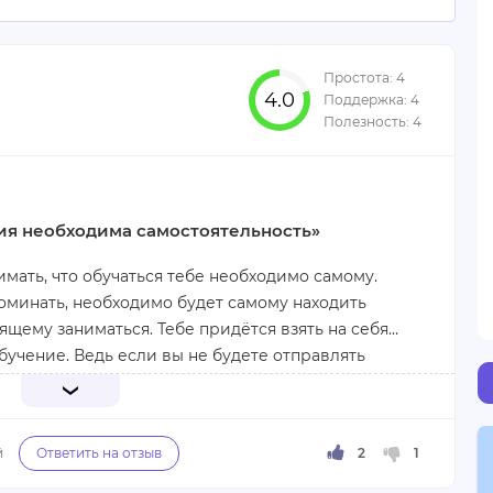
4.0
ия необходима самостоятельность»
мать, что обучаться тебе необходимо самому.
поминать, необходимо будет самому находить
ящему заниматься. Тебе придётся взять на себя
бучение. Ведь если вы не будете отправлять
олучать обратную связь и оценку.
е понравится выбранное изначально направление,
гое более привлекательное в первые несколько
ное желайте этого обучения, находите на него