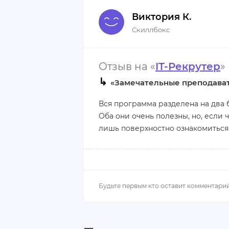
Минусы:
Виктория К.
Нет.
Скиллбокс
Отзыв на «
IT-Рекрутер
»
↳
«Замечательные преподават
Вся программа разделена на два б
Оба они очень полезны, но, если
лишь поверхностно ознакомиться,
Хочу выразить благодарность Дм
Кличину. Также хочу отметить, ч
внимательно, всегда дают рекоме
что с тобой индивидуально работ
хватает важной возможности – о
реального времени.
Плюсы: