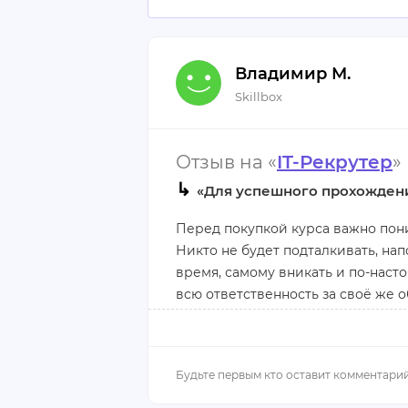
Владимир М.
Skillbox
Отзыв на «
IT-Рекрутер
»
↳
«Для успешного прохожден
Перед покупкой курса важно пони
Никто не будет подталкивать, на
время, самому вникать и по-насто
всю ответственность за своё же о
домашнее задание, вы не будете п
Важно заметить, что, если вам н
его можно будет поменять на дру
месяцев. Всё в ваших руках, глав
время и будет вам счастье.