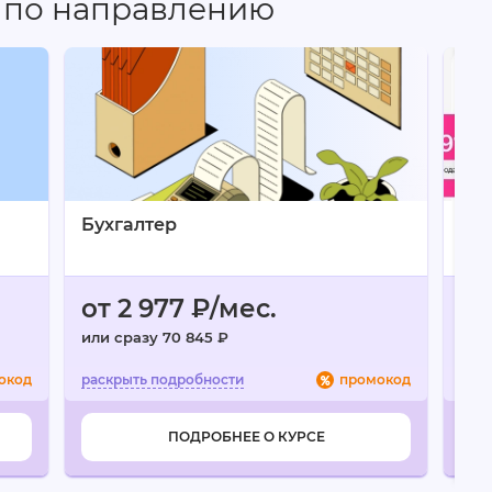
 по направлению
ысокий уровень преподавателей, много полезной
ы очень поверхностно, порой приходилось самой
т
Бухгалтер
Как
от 2 977 ₽/мес.
от
или сразу 70 845 ₽
или 
окод
промокод
ПОДРОБНЕЕ О КУРСЕ