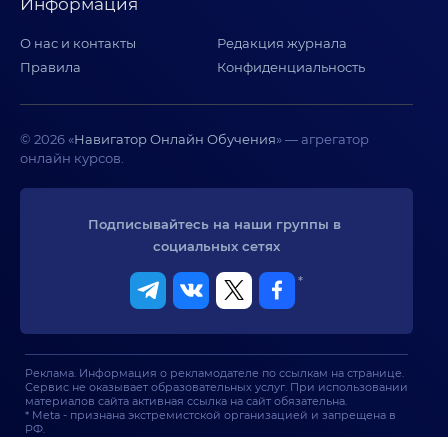
Информация
О нас и контакты
Редакция журнала
Правила
Конфиденциальность
© 2026 «
Навигатор Онлайн Обучения
» — агрегатор
онлайн курсов.
Подписывайтесь на наши группы в 
социальных сетях
*
Реклама. Информация о рекламодателе по ссылкам на странице.
Сервис не оказывает образовательных услуг. При использовании
материалов сайта активная ссылка на сайт обязательна.
* Meta - признана экстремистской организацией и запрещена в
РФ.