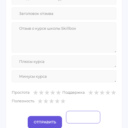
Курсач делается дольше, он и по объему
значительно выше, у меня уходило месяц или
Минусы:
два. Но знаете, это все стоит потраченного
Мне не хватило общения с учителем по
времени и денег. Спустя год обучения DS я без
тематике урока, вне занятий.
труда читаю Python, могу накидать простую ML
модель, или сделать аналитику данных.
Простота
Поддержка
Полезность
ОТПРАВИТЬ