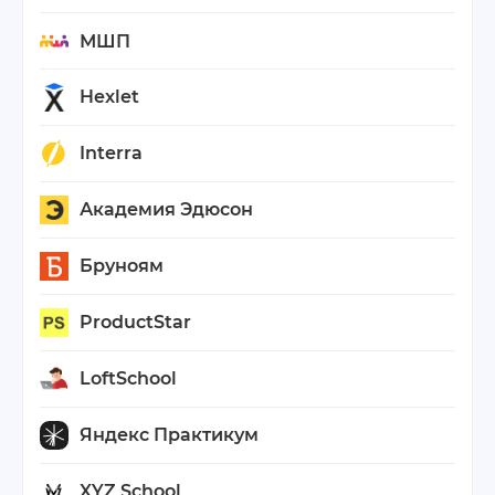
МШП
Hexlet
Interra
Академия Эдюсон
Бруноям
ProductStar
LoftSchool
Яндекс Практикум
XYZ School