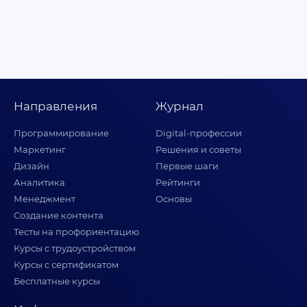
Направления
Журнал
Программирование
Digital-профессии
Маркетинг
Решения и советы
Дизайн
Первые шаги
Аналитика
Рейтинги
Менеджмент
Основы
Создание контента
Тесты на профориентацию
Курсы с трудоустройством
Курсы с сертификатом
Бесплатные курсы