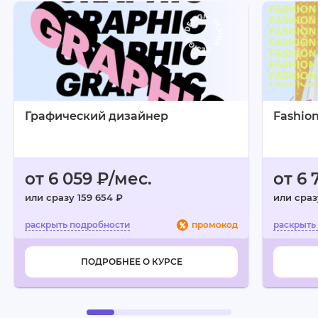
Плюсы:
качественные учебные материалы;
свободный темп обучения;
оперативная работа кураторов;
нет строгих дедлайнов;
Графический дизайнер
Fashio
доступность обратной связи.
Минусы:
учёба требует самоорганизации.
от 6 059 ₽/мес.
от 6 
или сразу 159 654 ₽
или сраз
промокод
ПОДРОБНЕЕ О КУРСЕ