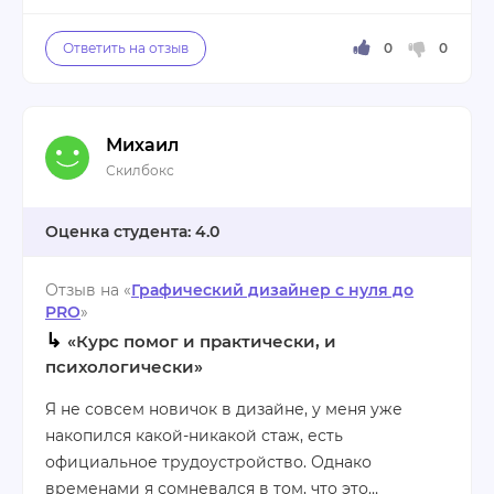
Особенно мне понравился тренажёр, который
помогает отточить полученные навыки.
Благодаря ему я могу поддерживать свои
знания на должном уровне, даже если сейчас не
работаю веб-разработчиком. Конечно,
Михаил
совмещать учёбу с работой и другими делами
Учиться никогда не поздно, главное – найти в
Скилбокс
бывает непросто, но этот курс стоит того.
себе силы и начать.
4.0
Плюсы:
Отзыв на «
Графический дизайнер с нуля до
понятная подача материала;
PRO
»
обратная связь от преподавателей;
↳
«Курс помог и практически, и
тренажёр для закрепления навыков.
психологически»
Я не совсем новичок в дизайне, у меня уже
Минусы:
накопился какой-никакой стаж, есть
не всегда удаётся найти время для учёбы.
официальное трудоустройство. Однако
временами я сомневался в том, что это