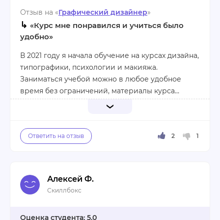
Минусы:
Отзыв на «
Графический дизайнер
»
Нет
↳
«Курс мне понравился и учиться было
удобно»
В 2021 году я начала обучение на курсах дизайна,
типографики, психологии и макияжа.
Заниматься учебой можно в любое удобное
время без ограничений, материалы курса
остаются у учеников навсегда, что мне очень
понравилось. Ученики общаются в специальном
Обратная связь от преподавателей была
чате в Телеграмм.
оперативной, а лекции были с хорошим
качеством видео, смотреть их было приятно.
Сразу видно работу профессионалов. Было
много домашних заданий, на проверку которых
Алексей Ф.
у преподавателей уходило по паре дней. Я
Плюсы:
Скиллбокс
довольна выбором именно этого обучения.
Отличные качественные видео, быстрая
обратная связь от преподавателей, интересная
5.0