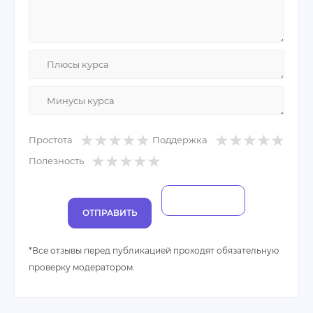
прослушивания неполных трёх уроков без сдачи
ДЗ мне могут вернуть только 30% стоимости!
Минусы:
Это ужас! Не рекомендую никому.
- Обманули
- Дорого
- Нелояльное отношение к клиентам
Простота
Поддержка
Полезность
ОТПРАВИТЬ
*Все отзывы перед публикацией проходят обязательную
проверку модератором.