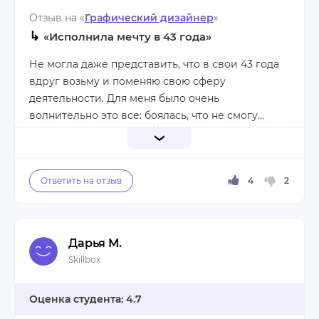
Отзыв на «
Графический дизайнер
»
↳
«Исполнила мечту в 43 года»
Не могла даже представить, что в свои 43 года
вдруг возьму и поменяю свою сферу
деятельности. Для меня было очень
волнительно это все: боялась, что не смогу
освоить довольно сложную область. Но дизайн
мне всегда нравился, и желание оказалось
Я купила курсы в Скиллбоксе и вот что хочу
превыше страхов.
сказать: там работают настоящие мастера своего
дела. Я значительно спрогрессировала и
научилась фотошопить буквально с нуля! Теперь
я могу создавать реальные вещи типа плакатов
Дарья М.
и постеров, о чем раньше не могла и думать. А
Плюсы:
Skillbox
ведь это еще только начало обучения!
Все понравилось
Однозначно рекомендую курсы Скиллбокс!
4.7