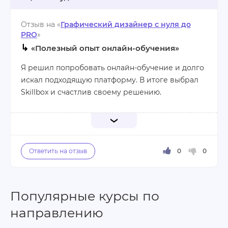
дипломная работа, крупное сообщество
единомышленников
Отзыв на «
Графический дизайнер с нуля до
PRO
»
Минусы:
↳
«Полезный опыт онлайн-обучения»
Не выявила
Я решил попробовать онлайн-обучение и долго
искал подходящую платформу. В итоге выбрал
Skillbox и счастлив своему решению.
Понравилась удобная система обучения с
большим количеством материалов и
тренажеров. Отдельное спасибо кураторам —
они всегда на связи, быстро отвечают на
вопросы и помогают разобраться в сложных
темах.
Популярные курсы по
Проверка домашних заданий происходит
оперативно, и обратная связь всегда очень
направлению
полезная.