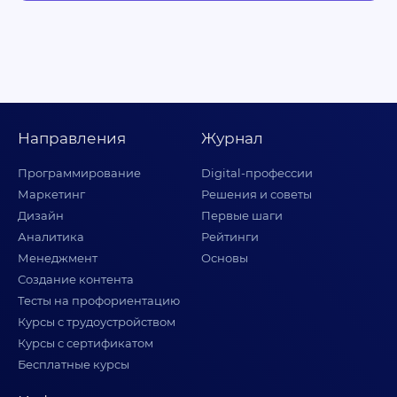
Направления
Журнал
Программирование
Digital-профессии
Маркетинг
Решения и советы
Дизайн
Первые шаги
Аналитика
Рейтинги
Менеджмент
Основы
Создание контента
Тесты на профориентацию
Курсы с трудоустройством
Курсы с сертификатом
Бесплатные курсы