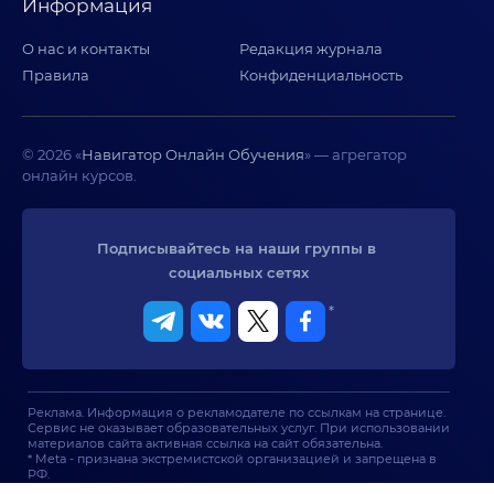
Информация
О нас и контакты
Редакция журнала
Правила
Конфиденциальность
© 2026 «
Навигатор Онлайн Обучения
» — агрегатор
онлайн курсов.
Подписывайтесь на наши группы в 
социальных сетях
*
Реклама. Информация о рекламодателе по ссылкам на странице.
Сервис не оказывает образовательных услуг. При использовании
материалов сайта активная ссылка на сайт обязательна.
* Meta - признана экстремистской организацией и запрещена в
РФ.