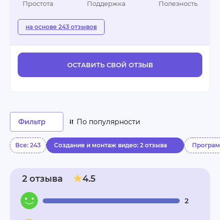
Простота
Поддержка
Полезность
на основе 243 отзывов
ОСТАВИТЬ СВОЙ ОТЗЫВ
Фильтр
По популярности
Все: 243
Создание и монтаж видео: 2 отзыва
Програм
2 отзыва
4.5
2