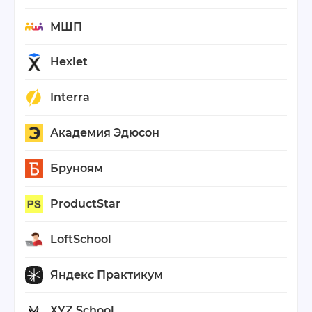
МШП
Hexlet
Interra
Академия Эдюсон
Бруноям
ProductStar
LoftSchool
Яндекс Практикум
XYZ School