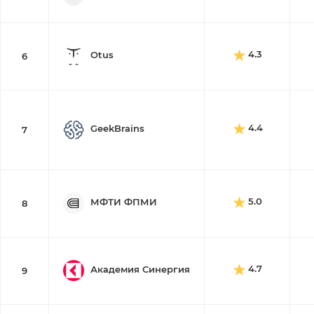
4.3
Otus
6
4.4
GeekBrains
7
5.0
МФТИ ФПМИ
8
4.7
Академия Синергия
9