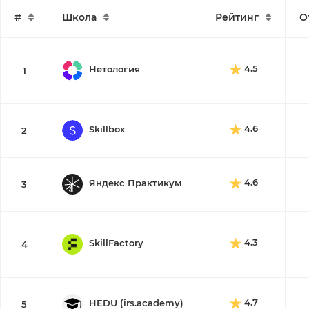
#
Школа
Рейтинг
О
4.5
Нетология
1
4.6
Skillbox
2
4.6
Яндекс Практикум
3
4.3
SkillFactory
4
4.7
HEDU (irs.academy)
5