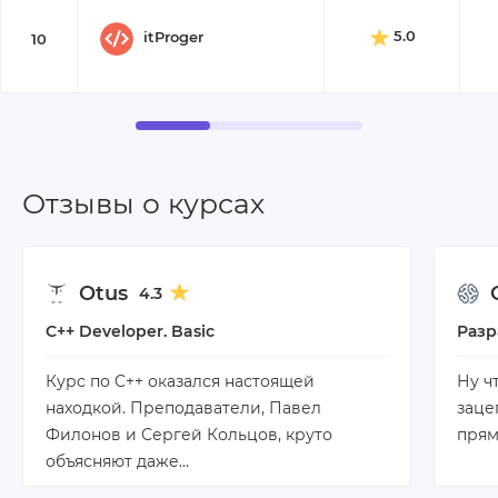
5.0
itProger
10
Отзывы о курсах
Otus
4.3
C++ Developer. Basic
Разр
Курс по C++ оказался настоящей
Ну ч
находкой. Преподаватели, Павел
заце
Филонов и Сергей Кольцов, круто
прям
объясняют даже…