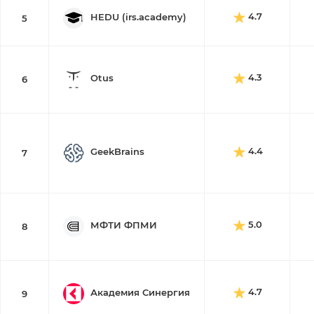
4.7
HEDU (irs.academy)
5
4.3
Otus
6
4.4
GeekBrains
7
5.0
МФТИ ФПМИ
8
4.7
Академия Синергия
9