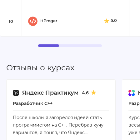
5.0
itProger
10
Отзывы о курсах
Яндекс Практикум
4.6
Разработчик C++
Разр
После школы я загорелся идеей стать
Курс
программистом на C++. Перебрав кучу
весь
вариантов, я понял, что Яндекс…
уже 