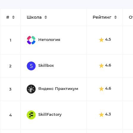
#
Школа
Рейтинг
О
4.5
Нетология
1
4.6
Skillbox
2
4.6
Яндекс Практикум
3
4.3
SkillFactory
4