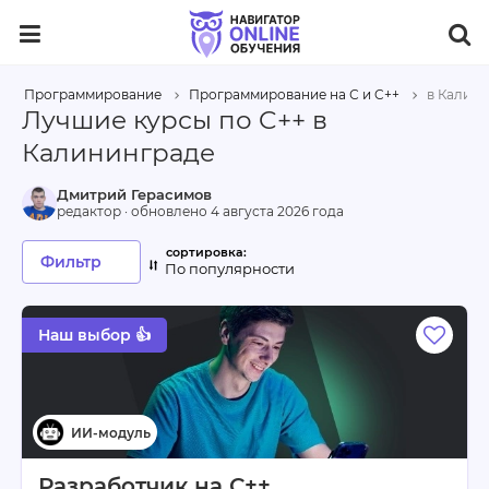
Программирование
Программирование на С и C++
в Калин
Лучшие курсы по C++ в
Калининграде
Дмитрий Герасимов
редактор · обновлено
4 августа 2026 года
Фильтр
По популярности
Наш выбор 👍
Разработчик на С++