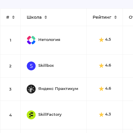
#
Школа
Рейтинг
О
4.5
Нетология
1
4.6
Skillbox
2
4.6
Яндекс Практикум
3
4.3
SkillFactory
4