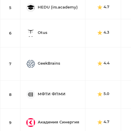
4.7
HEDU (irs.academy)
5
4.3
Otus
6
4.4
GeekBrains
7
5.0
МФТИ ФПМИ
8
4.7
Академия Синергия
9