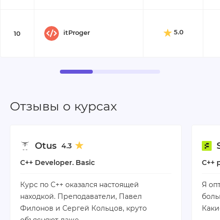
5.0
itProger
10
Отзывы о курсах
Otus
4.3
C++ Developer. Basic
C++ 
Курс по C++ оказался настоящей
Я оп
находкой. Преподаватели, Павел
боль
Филонов и Сергей Кольцов, круто
Каки
объясняют даже…