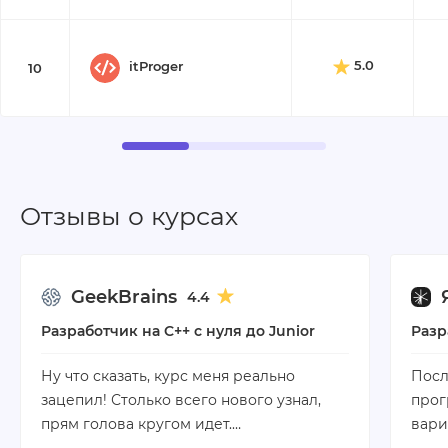
5.0
itProger
10
Отзывы о курсах
GeekBrains
4.4
Разработчик на C++ с нуля до Junior
Разр
Ну что сказать, курс меня реально
Посл
зацепил! Столько всего нового узнал,
прог
прям голова кругом идет.…
вари