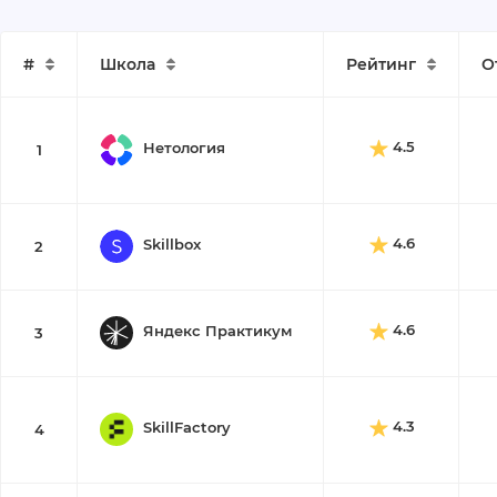
#
Школа
Рейтинг
О
4.5
Нетология
1
4.6
Skillbox
2
4.6
Яндекс Практикум
3
4.3
SkillFactory
4