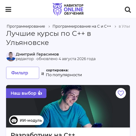
Программирование
Программирование на С и C++
в Ульяно
Лучшие курсы по C++ в
Ульяновске
Дмитрий Герасимов
редактор · обновлено
4 августа 2026 года
Фильтр
По популярности
Наш выбор 👍
Разработчик на С++