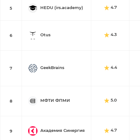
4.7
HEDU (irs.academy)
5
4.3
Otus
6
4.4
GeekBrains
7
5.0
МФТИ ФПМИ
8
4.7
Академия Синергия
9