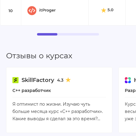
5.0
itProger
10
Отзывы о курсах
SkillFactory
4.3
C++ разработчик
Разр
Я оптимист по жизни. Изучаю чуть
Курс
больше месяца курс «С++ разработчик».
весь
Какие выводы я сделал за это время?…
уже 