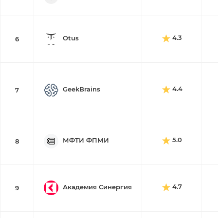
4.3
Otus
6
4.4
GeekBrains
7
5.0
МФТИ ФПМИ
8
4.7
Академия Синергия
9