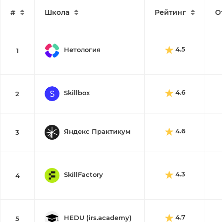
#
Школа
Рейтинг
О
4.5
Нетология
1
4.6
Skillbox
2
4.6
Яндекс Практикум
3
4.3
SkillFactory
4
4.7
HEDU (irs.academy)
5