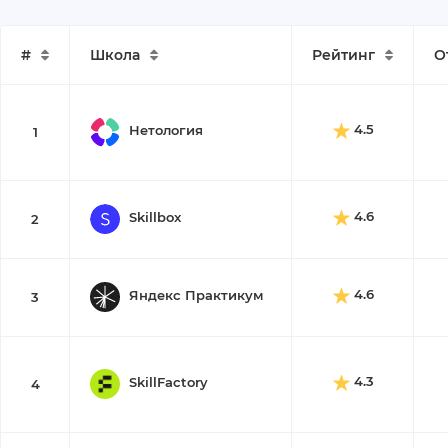
#
Школа
Рейтинг
О
4.5
Нетология
1
4.6
Skillbox
2
4.6
Яндекс Практикум
3
4.3
SkillFactory
4