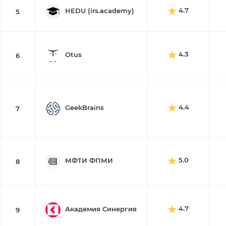
4.7
HEDU (irs.academy)
5
4.3
Otus
6
4.4
GeekBrains
7
5.0
МФТИ ФПМИ
8
4.7
Академия Синергия
9