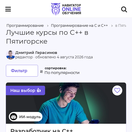
Программирование
Программирование на С и C++
в Пятиго
Лучшие курсы по C++ в
Пятигорске
Дмитрий Герасимов
редактор · обновлено
4 августа 2026 года
Фильтр
По популярности
Наш выбор 👍
Разработчик на С++