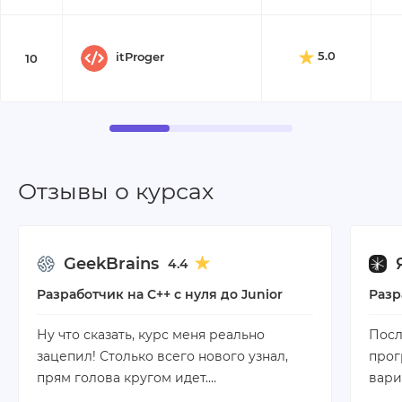
5.0
itProger
10
Отзывы о курсах
GeekBrains
4.4
Разработчик на C++ с нуля до Junior
Разр
Ну что сказать, курс меня реально
Посл
зацепил! Столько всего нового узнал,
прог
прям голова кругом идет.…
вари