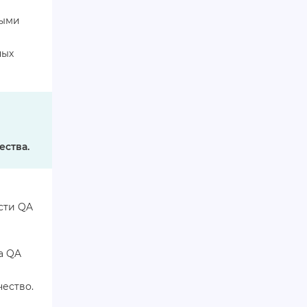
рыми
ных
ества.
ости QA
 а QA
чество.