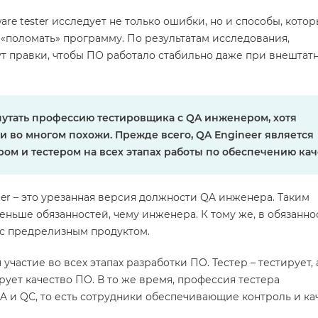
ware tester исследует не только ошибки, но и способы, кото
«поломать» программу. По результатам исследования,
т правки, чтобы ПО работало стабильно даже при внештат
путать профессию тестировщика с QA инженером, хотя
 во многом похожи. Прежде всего, QA Engineer является
ом и тестером на всех этапах работы по обеспечению кач
ster – это урезанная версия должности QA инженера. Таким
меньше обязанностей, чему инженера. К тому же, в обязанн
а с предрелизным продуктом.
 участие во всех этапах разработки ПО. Тестер – тестирует,
ует качество ПО. В то же время, профессия тестера
A и QC, то есть сотрудники обеспечивающие контроль и ка