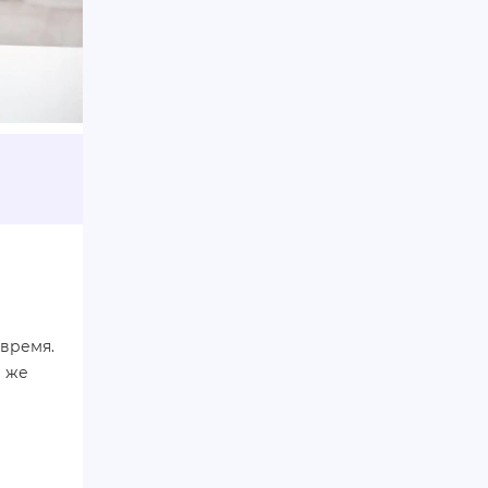
 время.
и же