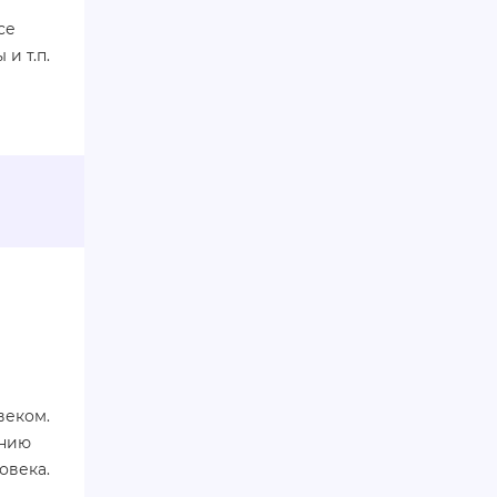
се
и т.п.
веком.
анию
овека.