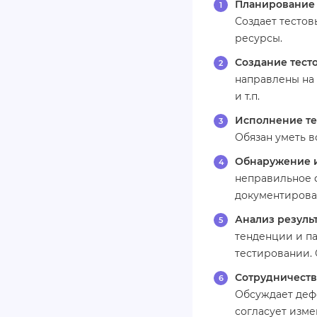
Планирование 
Создает тестов
ресурсы.
Создание тесто
направлены на
и т.п.
Исполнение те
Обязан уметь 
Обнаружение и
неправильное 
документирова
Анализ результ
тенденции и па
тестировании.
Сотрудничеств
Обсуждает деф
согласует изме