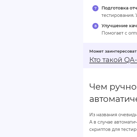
Подготовка от
тестирования. 
Улучшение кач
Помогает с оп
Кто такой QA
Чем ручно
автоматич
Из названия очевидн
А в случае автомати
скриптов для тести