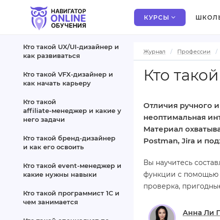
КУРСЫ
ШКОЛ
Кто такой UX/UI‑дизайнер и
Журнал
Профессии
как развиваться
Кто тако
Кто такой VFX‑дизайнер и
как начать карьеру
Кто такой
Отличия ручного и
affiliate‑менеджер и какие у
неоптимальная инт
него задачи
Материал охватыва
Кто такой бренд‑дизайнер
Postman, Jira и по
и как его освоить
Вы научитесь состав
Кто такой event‑менеджер и
функции с помощью б
какие нужны навыки
проверка, пригодные
Кто такой программист 1С и
чем занимается
Анна Ли 