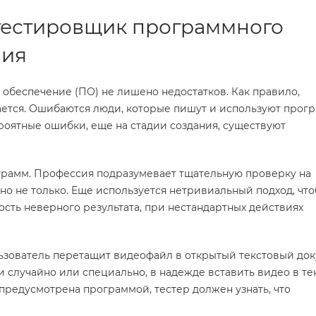
 тестировщик программного
ния
обеспечение (ПО) не лишено недостатков. Как правило,
ется. Ошибаются люди, которые пишут и используют прог
роятные ошибки, еще на стадии создания, существуют
грамм. Профессия подразумевает тщательную проверку на
о не только. Еще используется нетривиальный подход, чт
сть неверного результата, при нестандартных действиях
ьзователь перетащит видеофайл в открытый текстовый док
 случайно или специально, в надежде вставить видео в тек
 предусмотрена программой, тестер должен узнать, что