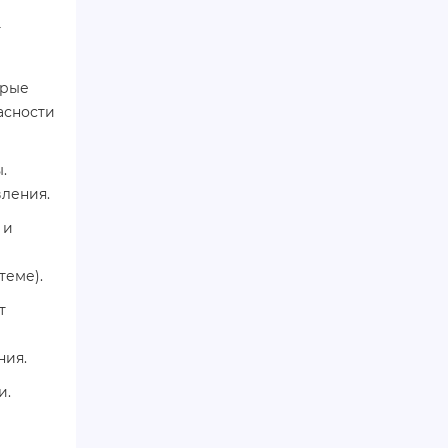
т
орые
асности
.
ления.
 и
теме).
т
ния.
и.