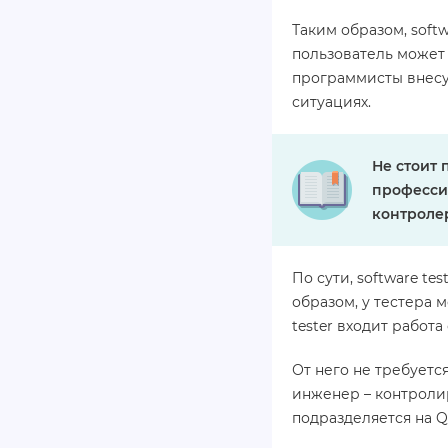
Таким образом, soft
пользователь может 
программисты внесу
ситуациях.
Не стоит 
профессии
контролер
По сути, software te
образом, у тестера 
tester входит работ
От него не требуется
инженер – контролир
подразделяется на Q