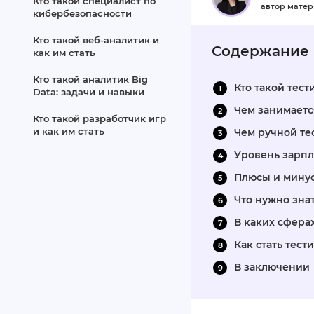
Кто такой специалист по
автор мате
кибербезопасности
Кто такой веб‑аналитик и
Содержание
как им стать
Кто такой аналитик Big
Кто такой тес
Data: задачи и навыки
Чем занимаетс
Кто такой разработчик игр
и как им стать
Чем ручной те
Уровень зарпл
Плюсы и мину
Что нужно зна
В каких сфера
Как стать тес
В заключении