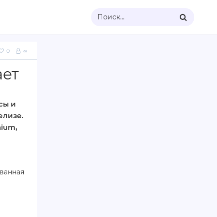
Поиск...
0
∞
ает
сы и
елизе.
nium,
ованная