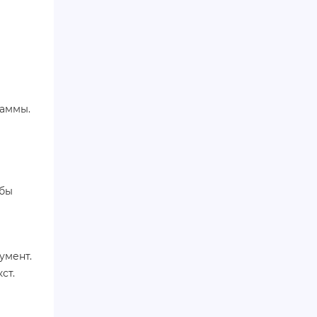
раммы.
обы
умент.
ст.