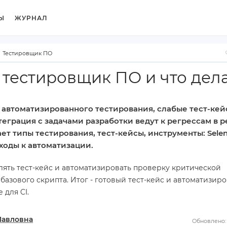
Ы
ЖУРНАЛ
Тестировщик ПО
й тестировщик ПО и что дел
 автоматизированного тестирования, слабые тест‑кей
еграция с задачами разработки ведут к регрессам в р
ет типы тестирования, тест‑кейсы, инструменты: Sele
дходы к автоматизации.
лять тест‑кейс и автоматизировать проверку критической
азового скрипта. Итог - готовый тест‑кейc и автоматизир
 для CI.
Павловна
Обновлено: