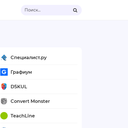
Поиск...
Специалист.ру
Графиум
D`SKUL
Convert Monster
TeachLine