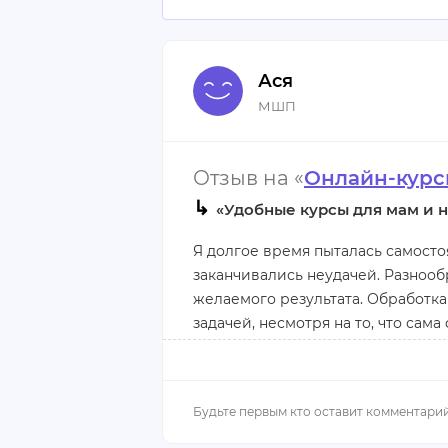
Ася
МШП
Отзыв на «
Онлайн-курс
↳
«Удобные курсы для мам и н
Я долгое время пыталась самосто
заканчивались неудачей. Разнооб
желаемого результата. Обработк
задачей, несмотря на то, что сам
Когда я записалась на курсы в М
что нашла то, что искала. Удобн
совмещать учебу с заботой о ребе
возможность возврата средств в 