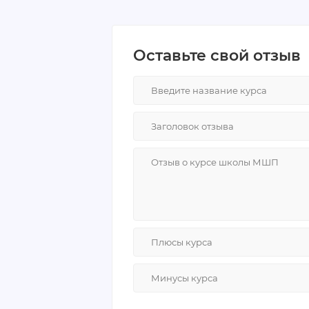
уверенности.
Мне очень понравилась организац
месте, сопровождаются практиче
Оставьте свой отзыв
помочь. Благодаря курсам я нако
и планирую продолжить обучение
Я рекомендую курсы МШП всем ж
обработки изображений.
Плюсы:
удобная организация обучения;
возможность возврата средств;
удобство совмещения обучения с
Минусы:
не выявила.