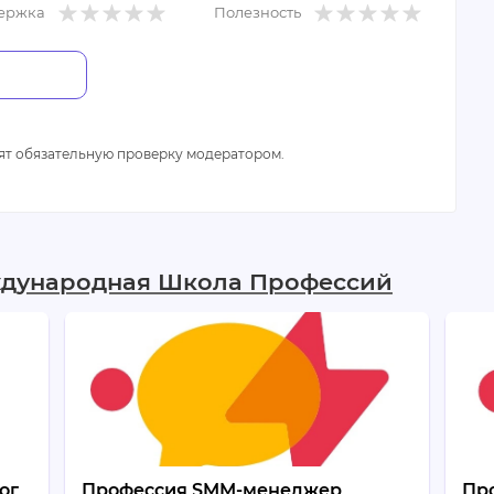
ержка
Полезность
ят обязательную проверку модератором.
ждународная Школа Профессий
ог
Профессия SMM-менеджер
Пр