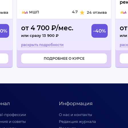
рек
Ad
4.7
зыва
МШП
24 отзыва
от 4 700 ₽/мес.
от
40%
-40%
или сразу 13 900 ₽
или
ПОДРОБНЕЕ О КУРСЕ
нал
Информация
tal-профессии
О нас и контакты
ния и советы
Редакция журнала