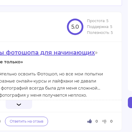
5.0
ы фотошопа для начинающих
»
е только»
ятельно освоить Фотошоп, но все мои попытки
разные онлайн-курсы и лайфхаки не давали
а фотографий всегда была для меня сложной
а фотография у меня получается неплохо.
еждународную школу профессий, я сразу поняла,
ый формат онлайн-обучения позволил мне
нке, что было очень важно. Кроме того,
случае, если курс не подошел, добавила