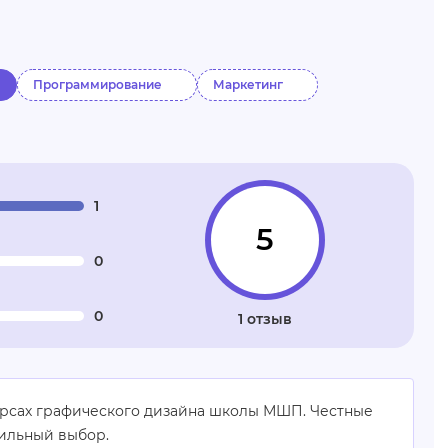
Программирование
Маркетинг
1
5
0
0
1 отзыв
урсах графического дизайна школы МШП. Честные
вильный выбор.