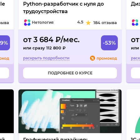
le
Python-разработчик с нуля до
Ди
трудоустройства
4.5
зыва
Нетология
184 отзыва
от 3 684 ₽/мес.
от
49%
-53%
или сразу 112 800 ₽
или
окод
промокод
ПОДРОБНЕЕ О КУРСЕ
ой
Графический дизайнер:
1С-