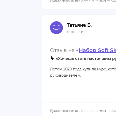
Плюсы:
хорошо сбалансированная прогр
Татьяна Б.
ценная дополнительная информа
Нетология
мотивирующие преподаватели.
Минусы:
Отзыв на «
Набор Soft S
абсолютно никаких.
↳
«Хочешь стать настоящим ру
Летом 2020 года купила курс, ко
руководителем.
Обучение действительно мне пом
научилась общению, как правильн
подчиненными. Особое впечатлен
интеллекту. Я и не предполагала,