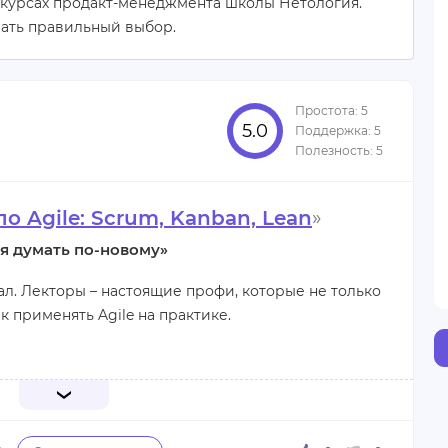
 курсах продакт-менеджмента школы Нетология.
лать правильный выбор.
5.0
о Agile: Scrum, Kanban, Lean
»
бя думать по-новому»
ал. Лекторы – настоящие профи, которые не только
к применять Agile на практике.
 возможность научиться работать в команде. Если
ть и сделать работу интереснее, этот курс – то,