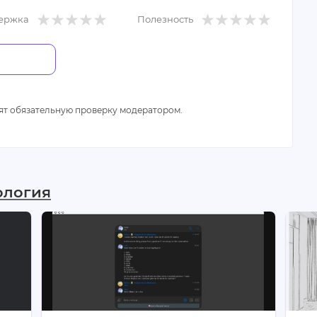
ержка
Полезность
ят обязательную проверку модератором.
ология