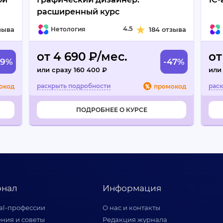
расширенный курс
4.5
зыва
Нетология
184 отзыва
от 4 690 ₽/мес.
от
49%
-47%
или сразу 160 400 ₽
или 
окод
промокод
ПОДРОБНЕЕ О КУРСЕ
нал
Информация
tal-профессии
О нас и контакты
ния и советы
Редакция журнала