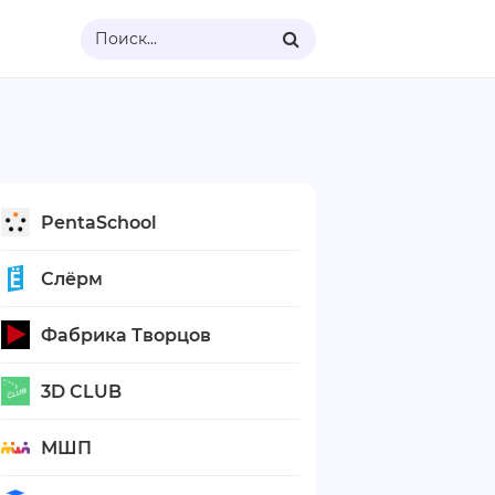
Поиск...
PentaSchool
Слёрм
Фабрика Творцов
3D CLUB
МШП