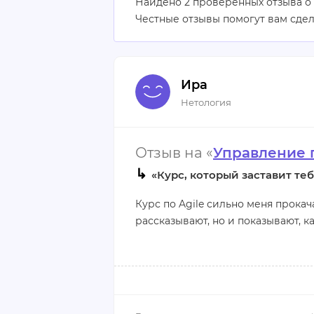
Найдено 2 проверенных отзыва о
Честные отзывы помогут вам сде
Ира
Нетология
Отзыв на «
Управление п
↳
«Курс, который заставит те
Курс по Agile сильно меня прокач
рассказывают, но и показывают, ка
Групповые задания – это отличная
хочешь повысить свою эффективнос
что доктор прописал.