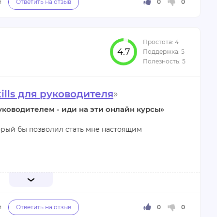
амма;
4.7
ция;
kills для руководителя
»
ководителем - иди на эти онлайн курсы»
торый бы позволил стать мне настоящим
огло прокачать мои профессиональные навыки: я
о решать задачи и ставить их перед
ие на меня произвел блок по эмоциональному
 что у меня не хватает навыков общения. Не менее