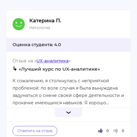
Катерина П.
Нетология
4.0
Отзыв на «
UX-аналитика
»
↳
«Лучший курс по UX-аналитике»
К сожалению, я столкнулась с неприятной
проблемой: по воле случая я была вынуждена
задуматься о смене своей сфере деятельности и
прокачке имеющихся навыков. Я хорошо
разбираюсь в веб-дизайне, так что искала курс
на эту тему. В работе обычно использую UX-
Пришлось серфить по интернету, чтобы
анализ. Теоретическая база у меня неплохая –
выяснить, где мне могут помочь с UX-
читала много книг и изучала материалы в