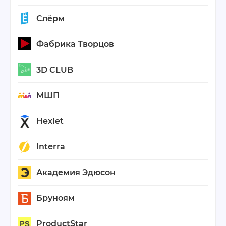
Слёрм
Фабрика Творцов
3D CLUB
МШП
Hexlet
Interra
Академия Эдюсон
Бруноям
ProductStar