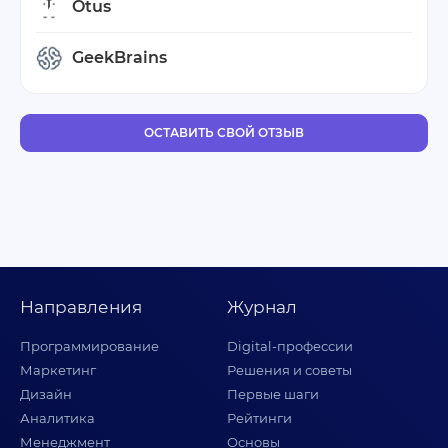
Otus
GeekBrains
ОСТАВИТЬ СВОЙ ОТЗЫВ
Направления
Журнал
Программирование
Digital-профессии
Маркетинг
Решения и советы
Дизайн
Первые шаги
Аналитика
Рейтинги
Менеджмент
Основы