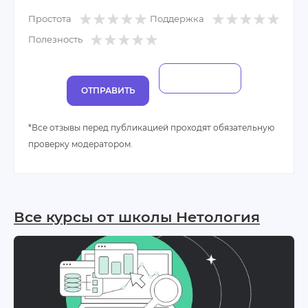
связь оперативная, помощь по всем вопросам.
Простота
Поддержка
Поддержка при трудоустройстве.
Полезность
ОТПРАВИТЬ
*Все отзывы перед публикацией проходят обязательную
проверку модератором.
Все курсы от школы Нетология