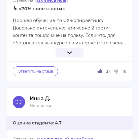
Отзыв на «
UX-писатель
»
↳
«70% полезности»
Прошел обучение по UX-копирайтингу.
Довольно интенсивно; примерно 2 трети
контента пошло мне на пользу. Если что, для
образовательных курсов в интернете это очень
большое число.
Очень понравился преподаватель Ирина
Моторина. Видно, что человек хорошо знает
свое дело.
Курс по созданию лендингов дали в подарок.
Инна Д.
Наверное, он тоже неплох, но он в основном для
Нетология
дизайнеров, а это не мое поле.
Очень зашла такая фича, как чат выпустившихся
4.7
учеников школы с предложением вакансий.