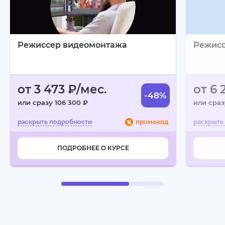
опытные преподаватели;
доступное объяснение материала;
постоянная поддержка в Telegram;
Режиссер видеомонтажа
Режисс
много практических заданий и проектов.
Минусы:
высокая интенсивность обучения.
от 3 473 ₽/мес.
от 6 
-48%
или сразу 106 300 ₽
или сраз
промокод
ПОДРОБНЕЕ О КУРСЕ