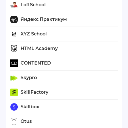
LoftSchool
Яндекс Практикум
XYZ School
HTML Academy
CONTENTED
Skypro
SkillFactory
Skillbox
Otus