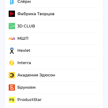
Слёрм
Фабрика Творцов
3D CLUB
МШП
Hexlet
Interra
Академия Эдюсон
Бруноям
ProductStar