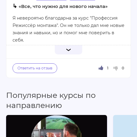
↳
Минусы:
«Все, что нужно для нового начала»
мало практического опыта.
Я невероятно благодарна за курс "Профессия
Режиссёр монтажа". Он не только дал мне новые
знания и навыки, но и помог мне поверить в
себя.
Опытные преподаватели вдохновляли меня на
новые свершения, а постоянная обратная связь
позволяла мне расти профессионально.
Множество практических заданий сделали
обучение не только полезным, но и
Популярные курсы по
увлекательным.
Благодаря этому курсу, я открыла в себе талант
направлению
режиссера монтажа и готова покорять новые
вершины.
Плюсы: