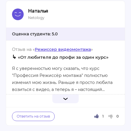
Наталья
Netology
5.0
Отзыв на «
Режиссер видеомонтажа
»
↳
«От любителя до профи за один курс»
Я с уверенностью могу сказать, что курс
"Профессия Режиссёр монтажа" полностью
изменил мою жизнь. Раньше я просто любила
возиться с видео, а теперь я – настоящий
профессионал, способный создавать
качественный контент.
Благодаря большому количеству практических
заданий и подробной теоретической базе, я
быстро освоила все необходимые навыки. Этот
курс – настоящая находка для тех, кто хочет стать