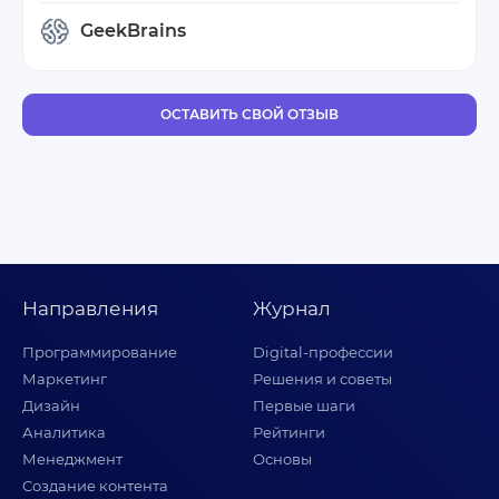
GeekBrains
ОСТАВИТЬ СВОЙ ОТЗЫВ
Направления
Журнал
Программирование
Digital-профессии
Маркетинг
Решения и советы
Дизайн
Первые шаги
Аналитика
Рейтинги
Менеджмент
Основы
Создание контента