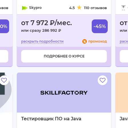
ывов
Skypro
4.5
110 отзывов
от 7 972 ₽/мес.
от
70%
-45%
или сразу 286 992 ₽
или
промокод
ПОДРОБНЕЕ О КУРСЕ
Тестировщик ПО на Java
Jav