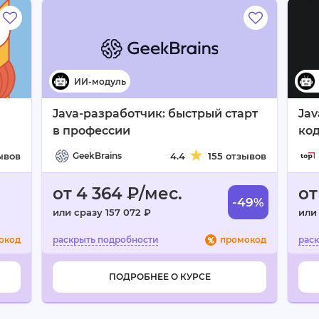
Java-разработчик: быстрый старт
Jav
в профессии
ко
ывов
GeekBrains
4.4
155 отзывов
от 4 364 ₽/мес.
от
-49%
или сразу 157 072 ₽
или
окод
промокод
ПОДРОБНЕЕ О КУРСЕ