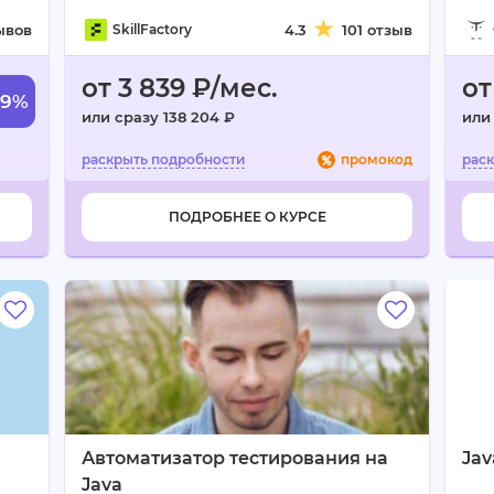
ывов
SkillFactory
4.3
101 отзыв
от 3 839 ₽/мес.
от
-9%
или сразу 138 204 ₽
или
промокод
ПОДРОБНЕЕ О КУРСЕ
Автоматизатор тестирования на
Ja
Java