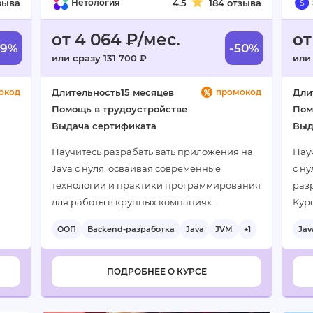
зыва
Нетология
4.5
184 отзыва
от 4 064 ₽/мес.
от
59%
-50%
или сразу 131 700 ₽
или 
окод
Длительность
15 месяцев
промокод
Дли
Помощь в трудоустройстве
Пом
Выдача сертификата
Выд
Научитесь разрабатывать приложения на
Нау
Java с нуля, осваивая современные
с н
технологии и практики программирования
раз
для работы в крупных компаниях…
Кур
обе
ООП
Backend-разработка
Java
JVM
+1
Jav
для
ПОДРОБНЕЕ О КУРСЕ