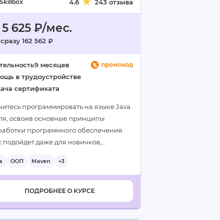
Skillbox
4.6
243 отзыва
 5 625 ₽/мес.
сразу 162 562 ₽
тельность
9 месяцев
промокод
ощь в трудоустройстве
ача сертификата
читесь программировать на языке Java
уля, освоив основные принципы
работки программного обеспечения.
с подойдет даже для новичков,
спечив вас необходимыми навыками
a
ООП
Maven
+3
 успешной карьеры в IT…
ПОДРОБНЕЕ О КУРСЕ