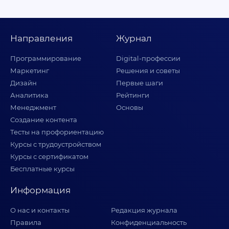
Направления
Журнал
Программирование
Digital-профессии
Маркетинг
Решения и советы
Дизайн
Первые шаги
Аналитика
Рейтинги
Менеджмент
Основы
Создание контента
Тесты на профориентацию
Курсы с трудоустройством
Курсы с сертификатом
Бесплатные курсы
Информация
О нас и контакты
Редакция журнала
Правила
Конфиденциальность