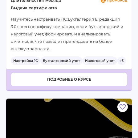
Длительность
4 месяца
промокод
Выдача сертификата
Научитесь настраивать «1С:Бухгалтерия 8, редакция
3.0» под специфику компании, вести бухгалтерский и
налоговый учет, формировать и анализировать
отчетность, что позволит претендовать на более
высокую зарплату…
Настройка 1С
Бухгалтерский учет
Налоговый учет
+3
ПОДРОБНЕЕ О КУРСЕ