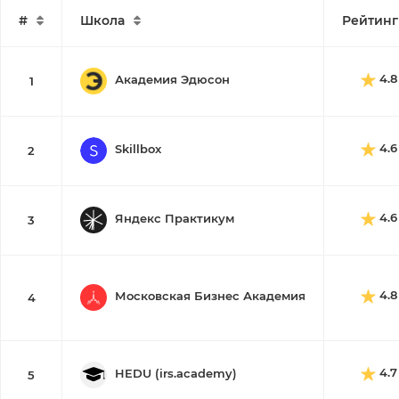
#
Школа
Рейтинг
4.8
Академия Эдюсон
1
4.6
Skillbox
2
4.6
Яндекс Практикум
3
4.8
Московская Бизнес Академия
4
4.7
HEDU (irs.academy)
5