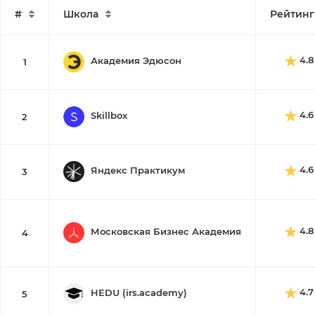
#
Школа
Рейтинг
4.8
Академия Эдюсон
1
4.6
Skillbox
2
4.6
Яндекс Практикум
3
4.8
Московская Бизнес Академия
4
4.7
HEDU (irs.academy)
5