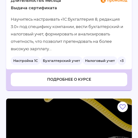
Длительность
4 месяца
промокод
Выдача сертификата
Научитесь настраивать «1С:Бухгалтерия 8, редакция
3.0» под специфику компании, вести бухгалтерский и
налоговый учет, формировать и анализировать
отчетность, что позволит претендовать на более
высокую зарплату…
Настройка 1С
Бухгалтерский учет
Налоговый учет
+3
ПОДРОБНЕЕ О КУРСЕ