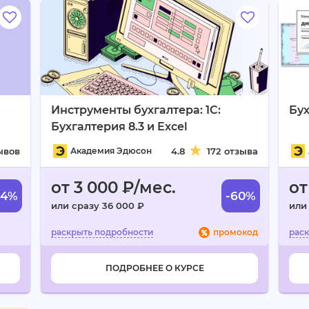
Инструменты бухгалтера: 1C:
Бух
Бухгалтерия 8.3 и Excel
ывов
Академия Эдюсон
4.8
172 отзыва
от 3 000 ₽/мес.
от
44%
-60%
или сразу 36 000 ₽
или
промокод
ПОДРОБНЕЕ О КУРСЕ