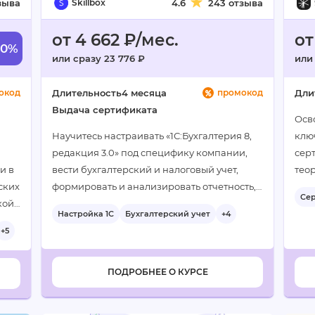
зыва
Skillbox
4.6
243 отзыва
от 4 662 ₽/мес.
от
60%
или сразу 23 776 ₽
или
окод
Длительность
4 месяца
промокод
Дли
Выдача сертификата
Осво
Научитесь настраивать «1С:Бухгалтерия 8,
клю
редакция 3.0» под специфику компании,
сер
и в
вести бухгалтерский и налоговый учет,
тео
ских
формировать и анализировать отчетность,
под
Се
кой
что позволит претендовать на более
Настройка 1С
Бухгалтерский учет
+4
+2
оить
высокую зарплату…
+5
ПОДРОБНЕЕ О КУРСЕ