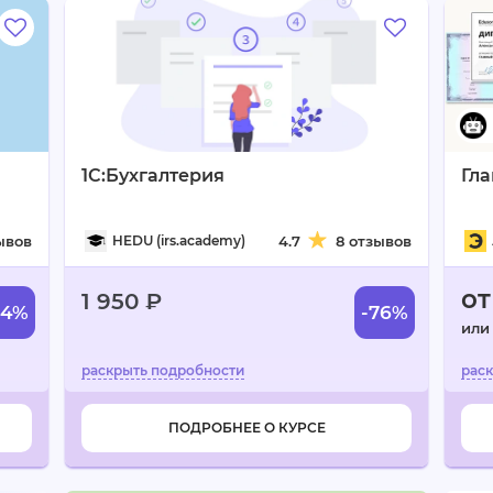
1С:Бухгалтерия
Гла
ывов
HEDU (irs.academy)
4.7
8 отзывов
от
1 950 ₽
54%
-76%
или
ПОДРОБНЕЕ О КУРСЕ