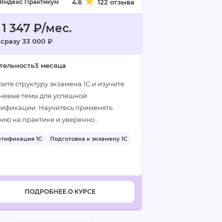
Яндекс Практикум
4.6
122 отзыва
 1 347 ₽/мес.
 сразу 33 000 ₽
тельность
3 месяца
ите структуру экзамена 1С и изучите
чевые темы для успешной
тификации. Научитесь применять
рию на практике и уверенно
готовитесь к сдаче экзамена…
ртификация 1С
Подготовка к экзамену 1С
ПОДРОБНЕЕ О КУРСЕ