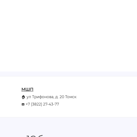
МШП
🏠 ул Трифонова, д. 20 Томск
☎️ +7 (3822) 27-43-77