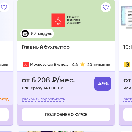
Главный бухгалтер
1C:
зыва
Московская Бизнес Академия
4.8
20 отзывов
от 6 208 ₽/мес.
от
-49%
или сразу 149 000 ₽
или
окод
ПОДРОБНЕЕ О КУРСЕ