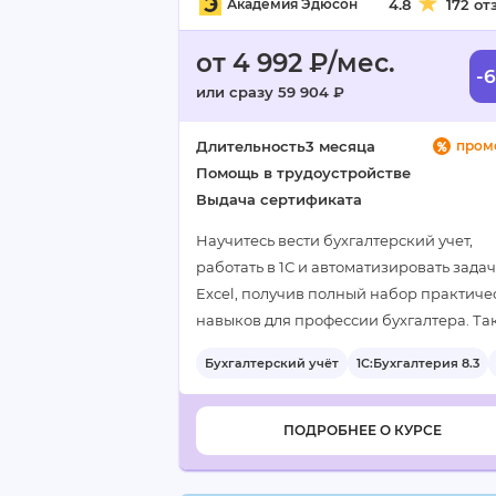
Академия Эдюсон
4.8
172 от
от 4 992 ₽/мес.
-
или сразу 59 904 ₽
Длительность
3 месяца
пром
Помощь в трудоустройстве
Выдача сертификата
Научитесь вести бухгалтерский учет,
работать в 1С и автоматизировать задач
Excel, получив полный набор практиче
навыков для профессии бухгалтера. Та
длительный курс позволит глубоко осв
Бухгалтерский учёт
1С:Бухгалтерия 8.3
все необходимые инструменты и…
ПОДРОБНЕЕ О КУРСЕ