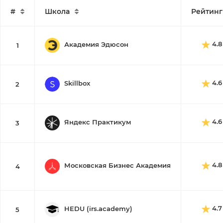
#
Школа
Рейтинг
4.8
Академия Эдюсон
1
4.6
Skillbox
2
4.6
Яндекс Практикум
3
4.8
Московская Бизнес Академия
4
4.7
HEDU (irs.academy)
5