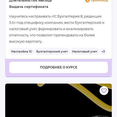
Длительность
4 месяца
промокод
Выдача сертификата
Научитесь настраивать «1С:Бухгалтерия 8, редакция
3.0» под специфику компании, вести бухгалтерский и
налоговый учет, формировать и анализировать
отчетность, что позволит претендовать на более
высокую зарплату…
Настройка 1С
Бухгалтерский учет
Налоговый учет
+3
ПОДРОБНЕЕ О КУРСЕ