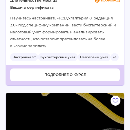
Длительность
4 месяца
промокод
Выдача сертификата
Научитесь настраивать «1С:Бухгалтерия 8, редакция
3.0» под специфику компании, вести бухгалтерский и
налоговый учет, формировать и анализировать
отчетность, что позволит претендовать на более
высокую зарплату…
Настройка 1С
Бухгалтерский учет
Налоговый учет
+3
ПОДРОБНЕЕ О КУРСЕ