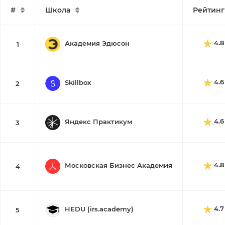
#
Школа
Рейтинг
4.8
Академия Эдюсон
1
4.6
Skillbox
2
4.6
Яндекс Практикум
3
4.8
Московская Бизнес Академия
4
4.7
HEDU (irs.academy)
5