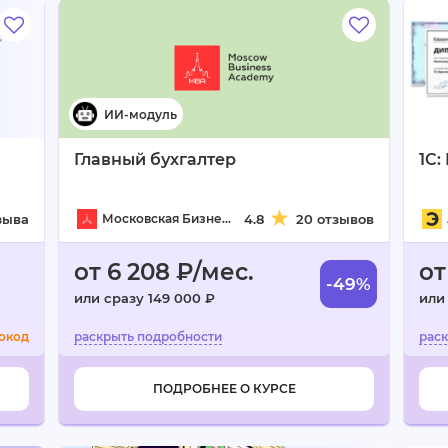
Главный бухгалтер
1C:
зыва
Московская Бизнес Академия
4.8
20 отзывов
от 6 208 ₽/мес.
от
-49%
или сразу 149 000 ₽
или
окод
ПОДРОБНЕЕ О КУРСЕ