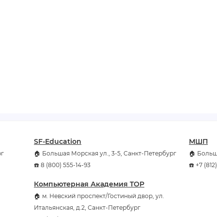
SF-Education
МШП
рг
🏠 Большая Морская ул., 3-5, Санкт-Петербург
🏠 Больш
☎️ 8 (800) 555-14-93
☎️ +7 (81
Компьютерная Академия TOP
🏠 м. Невский проспект/Гостиный двор, ул.
Итальянская, д.2, Санкт-Петербург