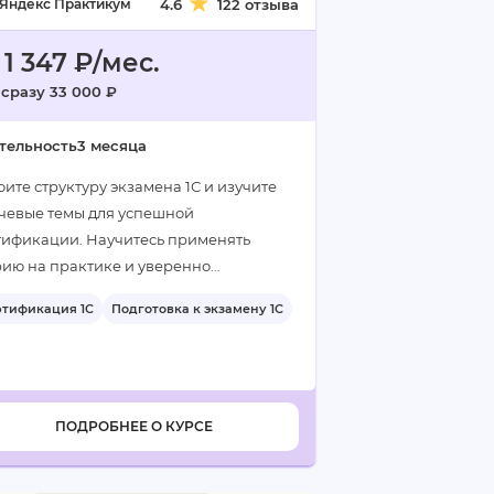
Яндекс Практикум
4.6
122 отзыва
 1 347 ₽/мес.
 сразу 33 000 ₽
тельность
3 месяца
ите структуру экзамена 1С и изучите
чевые темы для успешной
тификации. Научитесь применять
рию на практике и уверенно
готовитесь к сдаче экзамена…
ртификация 1С
Подготовка к экзамену 1С
ПОДРОБНЕЕ О КУРСЕ