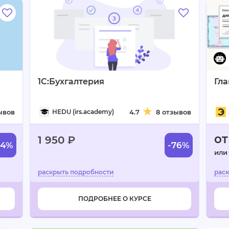
1С:Бухгалтерия
Гла
ывов
HEDU (irs.academy)
4.7
8 отзывов
от
1 950 ₽
54%
-76%
или
ПОДРОБНЕЕ О КУРСЕ