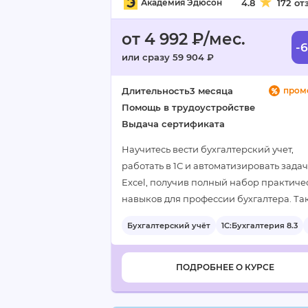
Академия Эдюсон
4.8
172 от
от 4 992 ₽/мес.
-
или сразу 59 904 ₽
Длительность
3 месяца
пром
Помощь в трудоустройстве
Выдача сертификата
Научитесь вести бухгалтерский учет,
работать в 1С и автоматизировать задач
Excel, получив полный набор практиче
навыков для профессии бухгалтера. Та
длительный курс позволит глубоко осв
Бухгалтерский учёт
1С:Бухгалтерия 8.3
все необходимые инструменты и…
ПОДРОБНЕЕ О КУРСЕ