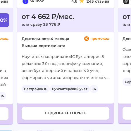
зыва
Skillbox
4.6
243 отзыва
от 4 662 ₽/мес.
от
60%
или сразу 23 776 ₽
или
окод
Длительность
4 месяца
промокод
Дли
Выдача сертификата
Осво
Научитесь настраивать «1С:Бухгалтерия 8,
клю
редакция 3.0» под специфику компании,
сер
и в
вести бухгалтерский и налоговый учет,
тео
ских
формировать и анализировать отчетность,
под
Се
кой
что позволит претендовать на более
Настройка 1С
Бухгалтерский учет
+4
+2
оить
высокую зарплату…
+5
ПОДРОБНЕЕ О КУРСЕ