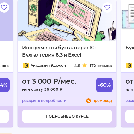
Инструменты бухгалтера: 1C:
Бух
Бухгалтерия 8.3 и Excel
ывов
Академия Эдюсон
4.8
172 отзыва
от 3 000 ₽/мес.
от
44%
-60%
или сразу 36 000 ₽
или
промокод
ПОДРОБНЕЕ О КУРСЕ