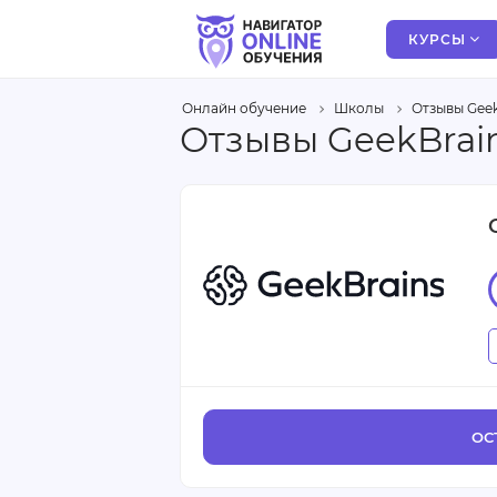
КУРСЫ
Онлайн обучение
Школы
Отзывы Geek
Отзывы GeekBrai
ОС