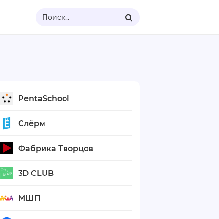
Поиск...
PentaSchool
Слёрм
Фабрика Творцов
3D CLUB
МШП