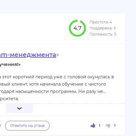
4.7
smm-менеджмента
»
учения!»
а этот короткий период уже с головой окунулась в
вый клиент, хотя начинала обучение с чистого
агодаря насыщенности программы. Ни разу не
рситета.
атору нашей группы. Она всегда поможет, вне
жизни ситуации. По мере возможности тормошит,
ечных. Спасибо и Владу Суверневу, который
еподавателя по одному из курсов.