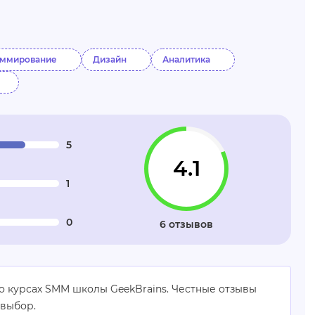
аммирование
Дизайн
Аналитика
5
4.1
1
0
6 отзывов
о курсах SMM школы GeekBrains. Честные отзывы
 выбор.