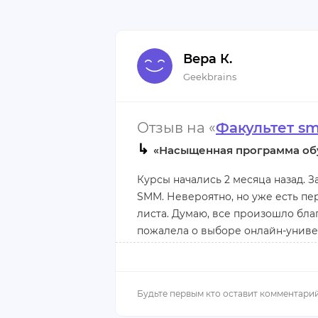
Вера К.
Geekbrains
Отзыв на «
Факультет 
↳
«Насыщенная программа об
Курсы начались 2 месяца назад. З
SMM. Невероятно, но уже есть пер
листа. Думаю, все произошло бл
пожалела о выборе онлайн-униве
Особая благодарность Дарье, кур
зависимости от произошедшей в 
бодрит и мотивирует своих подоп
совмещает должности декана и пр