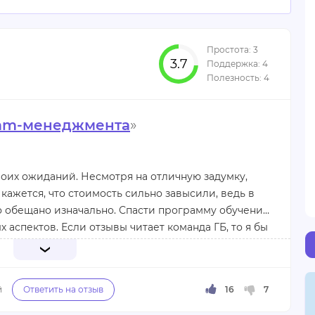
3.7
smm-менеджмента
»
моих ожиданий. Несмотря на отличную задумку,
кажется, что стоимость сильно завысили, ведь в
ло обещано изначально. Спасти программу обучения
аспектов. Если отзывы читает команда ГБ, то я бы
ые передовые наработки зарубежных онлайн-
 опыт сильно улучшит программу обучения. Мне
лучении задания от формального заказчика. При
, на которой была бы предусмотрена возможность
от же проект. Само собой разумеется, что связаться
у. Этот момент распишу более подробно.
в том, что передо мной поставили задачу, которая
м материалам. Я, конечно, тут же написала