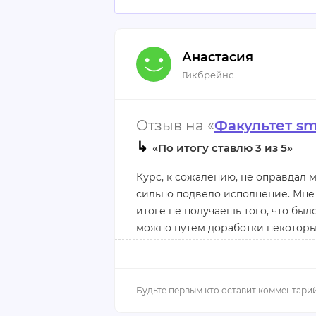
Анастасия
Гикбрейнс
Отзыв на «
Факультет 
↳
«По итогу ставлю 3 из 5»
Курс, к сожалению, не оправдал 
сильно подвело исполнение. Мне 
итоге не получаешь того, что бы
можно путем доработки некоторых 
советовала скопировать некотор
университетов. Соответствующий
Вся «стажировка» строится на по
не хватило реальной стажировки
этом всей группе дается один и т
самостоятельно запустить реклам
с заказчиком невозможно. Ирония 
вообще не относится к пройденны