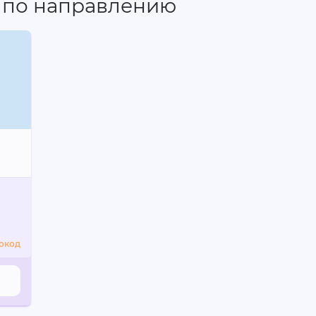
 по направлению
а за курс.
.
окод