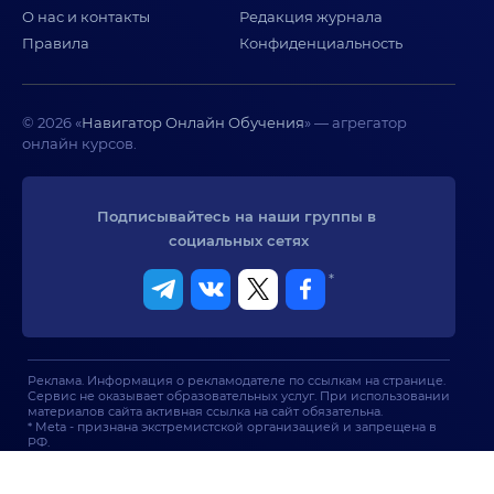
О нас и контакты
Редакция журнала
Правила
Конфиденциальность
© 2026 «
Навигатор Онлайн Обучения
» — агрегатор
онлайн курсов.
Подписывайтесь на наши группы в 
социальных сетях
*
Реклама. Информация о рекламодателе по ссылкам на странице.
Сервис не оказывает образовательных услуг. При использовании
материалов сайта активная ссылка на сайт обязательна.
* Meta - признана экстремистской организацией и запрещена в
РФ.