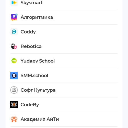
Skysmart
Алгоритмика
Coddy
Rebotica
Yudaev School
SMM.school
Софт Культура
CodeBy
Академия АйТи