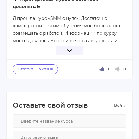
довольна!»
Я прошла курс «SMM с нуля». Достаточно
комфортный режим обучения мне было легко
совмещать с работой. Информации по курсу
много давалось много и вся она актуальная и
необходимая.
Программа хорошо структурирована,
рассказывается подробно с самых базовых
основ. Много дополнительной информации.
Разработана библиотека, где собраны все
прошлые вебинары и воркшопы с актуальными
изменениями. Это важно, поскольку маркетинг
На протяжении всего курса рядом находится
Оставьте свой отзыв
меняется достаточно быстро
Войти
куратор. Он ненастырно, но своевременно
напоминает об обучении и может дать быстрый
ответ на вопрос. Есть чат, из которого
еженедельно можно узнавать актуальные