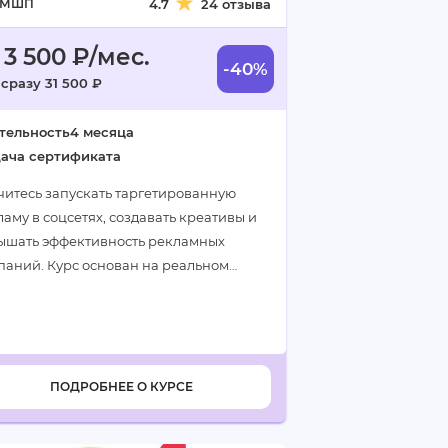
МШП
4.7
24 отзыва
 3 500 ₽/мес.
-40%
 сразу 31 500 ₽
тельность
4 месяца
ача сертификата
читесь запускать таргетированную
аму в соцсетях, создавать креативы и
ышать эффективность рекламных
паний. Курс основан на реальном
се и поможет сформировать
тфолио…
ПОДРОБНЕЕ О КУРСЕ