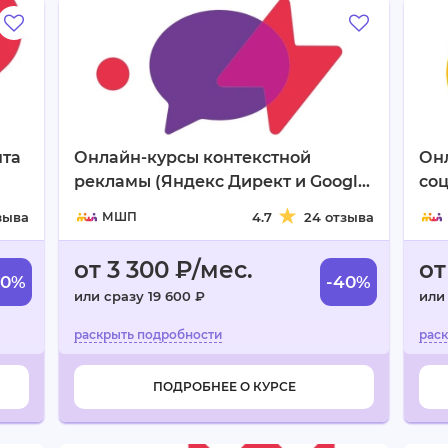
нта
Онлайн-курсы контекстной
Он
рекламы (Яндекс Директ и Google
соц
Adwords)
зыва
МШП
4.7
24 отзыва
от 3 300 ₽/мес.
от
40%
-40%
или сразу 19 600 ₽
или
ПОДРОБНЕЕ О КУРСЕ