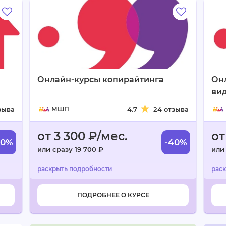
Онлайн-курсы копирайтинга
Он
ви
зыва
МШП
4.7
24 отзыва
от 3 300 ₽/мес.
от
40%
-40%
или сразу 19 700 ₽
или
ПОДРОБНЕЕ О КУРСЕ