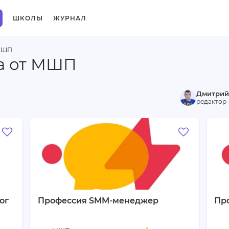
ШКОЛЫ
ЖУРНАЛ
МШП
а от МШП
Дмитрий
редактор 
ог
Профессия SMM-менеджер
Пр