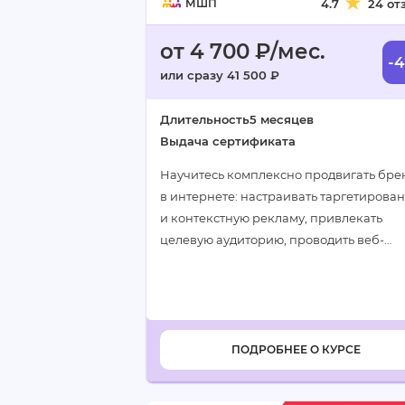
МШП
4.7
24 от
от 4 700 ₽/мес.
-
или сразу 41 500 ₽
Длительность
5 месяцев
Выдача сертификата
Научитесь комплексно продвигать бре
в интернете: настраивать таргетирова
и контекстную рекламу, привлекать
целевую аудиторию, проводить веб-
аналитику и создавать лендинги на Til
ПОДРОБНЕЕ О КУРСЕ