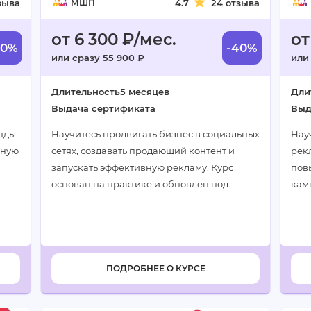
зыва
МШП
4.7
24 отзыва
от 6 300 ₽/мес.
от
40%
-40%
или сразу 55 900 ₽
или
Длительность
5 месяцев
Дли
Выдача сертификата
Выд
нды
Научитесь продвигать бизнес в социальных
Нау
нную
сетях, создавать продающий контент и
рекл
запускать эффективную рекламу. Курс
пов
основан на практике и обновлен под
кам
da…
реалии 2024 года…
кей
пор
ПОДРОБНЕЕ О КУРСЕ