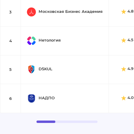
4.8
Московская Бизнес Академия
3
4.5
Нетология
4
4.9
D`SKUL
5
4.0
НАДПО
6