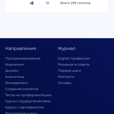
Всего 259 голосов
Направления
Журнал
Программирование
Digital-профессии
Маркетинг
Решения и советы
Дизайн
Первые шаги
Аналитика
Рейтинги
Менеджмент
Основы
Создание контента
Тесты на профориентацию
Курсы с трудоустройством
Курсы с сертификатом
Бесплатные курсы