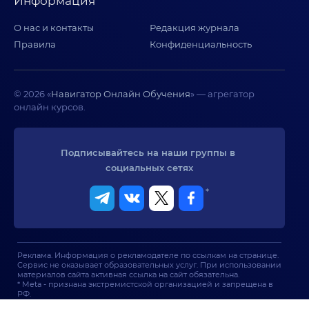
Информация
О нас и контакты
Редакция журнала
Правила
Конфиденциальность
© 2026 «
Навигатор Онлайн Обучения
» — агрегатор
онлайн курсов.
Подписывайтесь на наши группы в 
социальных сетях
*
Реклама. Информация о рекламодателе по ссылкам на странице.
Сервис не оказывает образовательных услуг. При использовании
материалов сайта активная ссылка на сайт обязательна.
* Meta - признана экстремистской организацией и запрещена в
РФ.