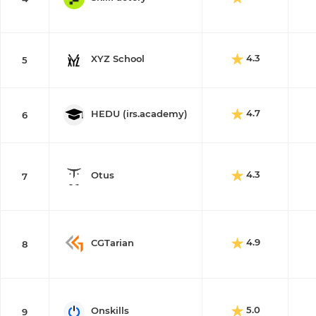
4.3
XYZ School
5
4.7
HEDU (irs.academy)
6
4.3
Otus
7
4.9
CGTarian
8
5.0
Onskills
9