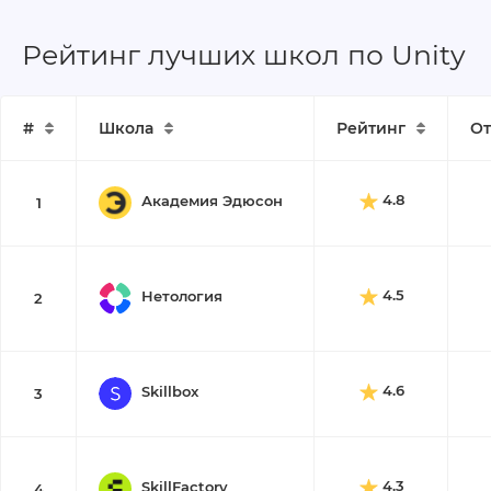
Рейтинг лучших школ по Unity
#
Школа
Рейтинг
От
4.8
Академия Эдюсон
1
4.5
Нетология
2
4.6
Skillbox
3
4.3
SkillFactory
4