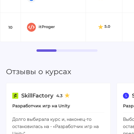
5.0
itProger
10
Отзывы о курсах
SkillFactory
4.3
Разработчик игр на Unity
Разр
Долго выбирала курс и, наконец-то
Выбо
остановилась на - «Разработчик игр на
оста
Unity".
пред