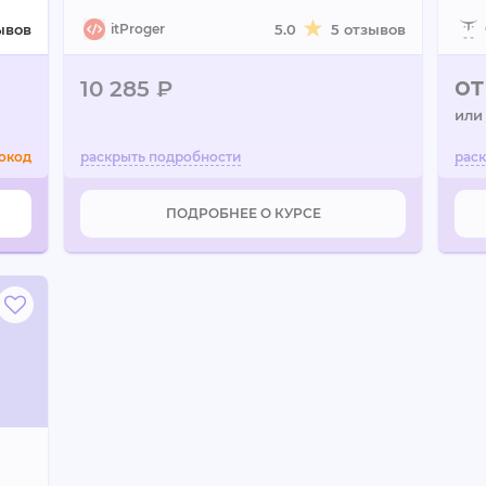
ывов
itProger
5.0
5 отзывов
от
10 285 ₽
или
окод
ПОДРОБНЕЕ О КУРСЕ