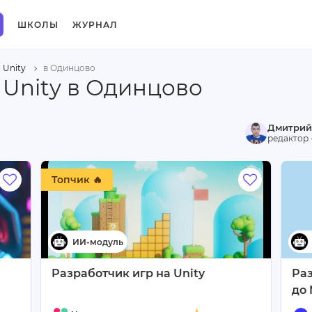
ШКОЛЫ
ЖУРНАЛ
Unity
в Одинцово
 Unity в Одинцово
Дмитрий
редактор 
Топчик 🔥
Разработчик игр на Unity
Раз
до 