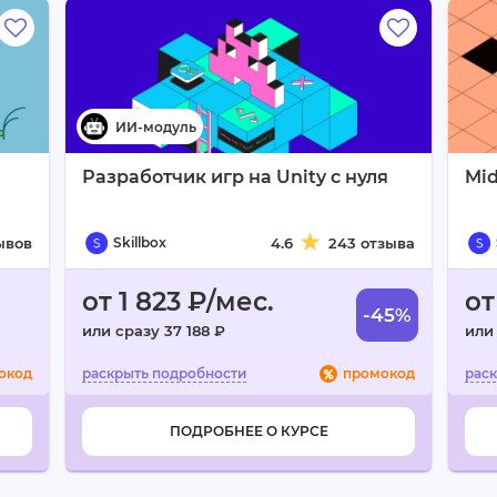
Разработчик игр на Unity с нуля
Mid
ывов
Skillbox
4.6
243 отзыва
от 1 823 ₽/мес.
от
-45%
или сразу 37 188 ₽
или 
окод
промокод
ПОДРОБНЕЕ О КУРСЕ