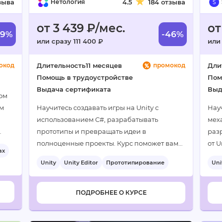
зыва
Нетология
4.5
184 отзыва
от 3 439 ₽/мес.
от
59%
-46%
или сразу 111 400 ₽
или
окод
Длительность
11 месяцев
промокод
Дли
Помощь в трудоустройстве
Пом
Выдача сертификата
Выд
ом
ем
Научитесь создавать игры на Unity с
Нау
использованием C#, разрабатывать
меха
прототипы и превращать идеи в
разр
полноценные проекты. Курс поможет вам
от U
ах
е
освоить востребованную профессию…
опы
Unity
Unity Editor
Прототипирование
Uni
раз
ПОДРОБНЕЕ О КУРСЕ