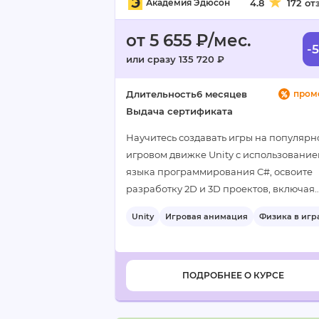
Академия Эдюсон
4.8
172 от
от 5 655 ₽/мес.
-
или сразу 135 720 ₽
Длительность
6 месяцев
пром
Выдача сертификата
Научитесь создавать игры на популярн
игровом движке Unity с использовани
языка программирования C#, освоите
разработку 2D и 3D проектов, включая
анимацию, физику, искусственный
Unity
Игровая анимация
Физика в игр
интеллект и игровые механики. Освоит
+3
принципы архитектуры…
ПОДРОБНЕЕ О КУРСЕ