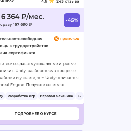
Skillbox
4.6
243 отзыва
 6 364 ₽/мес.
-45%
 сразу 167 690 ₽
тельность
свободная
промокод
ощь в трудоустройстве
ача сертификата
читесь создавать уникальные игровые
ники в Unity, разберетесь в процессе
аботки и узнаете, чем Unity отличается
nreal Engine. Получите советы от
тных разработчиков и сможете
ty
Разработка игр
Игровая механика
+2
вивать свои навыки дальше…
ПОДРОБНЕЕ О КУРСЕ