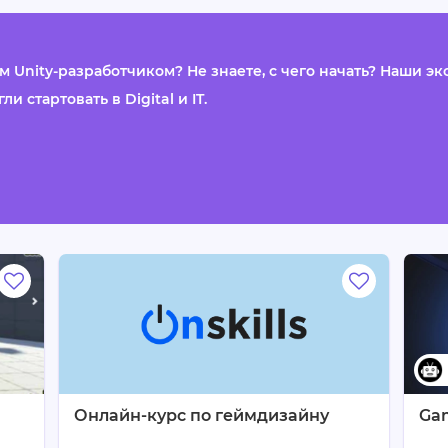
 Unity-разработчиком? Не знаете, с чего начать? Наши э
 стартовать в Digital и IT.
Онлайн-курс по геймдизайну
Ga