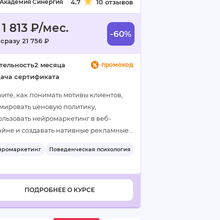
Академия Синергия
4.7
10 отзывов
 1 813 ₽/мес.
-60%
сразу 21 756 ₽
тельность
2 месяца
промокод
ача сертификата
чите, как понимать мотивы клиентов,
мировать ценовую политику,
ользовать нейромаркетинг в веб-
айне и создавать нативные рекламные
пании…
йромаркетинг
Поведенческая психология
ПОДРОБНЕЕ О КУРСЕ