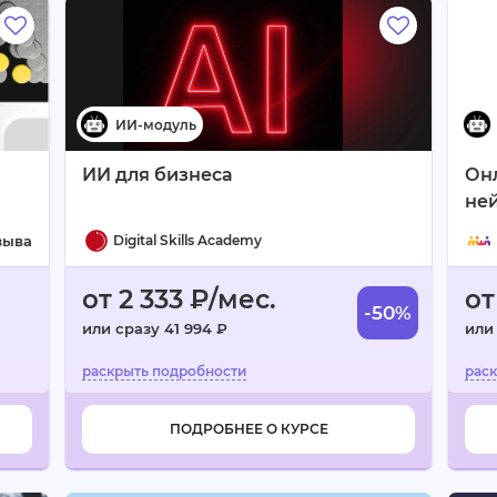
ИИ для бизнеса
Онл
ней
тво
зыва
Digital Skills Academy
от 2 333 ₽/мес.
от
-50%
или сразу 41 994 ₽
или
ПОДРОБНЕЕ О КУРСЕ