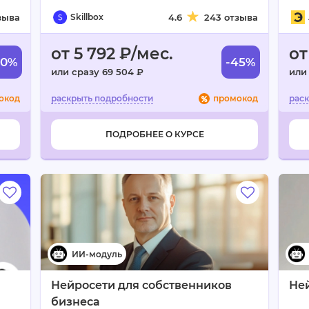
зыва
Skillbox
4.6
243 отзыва
от 5 792 ₽/мес.
от
60%
-45%
или сразу 69 504 ₽
или
окод
промокод
ПОДРОБНЕЕ О КУРСЕ
Нейросети для собственников
Ней
бизнеса