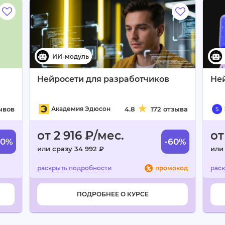
Нейросети для разработчиков
Не
ывов
Академия Эдюсон
4.8
172 отзыва
от 2 916 ₽/мес.
от
50%
-60%
или сразу 34 992 ₽
или
промокод
ПОДРОБНЕЕ О КУРСЕ