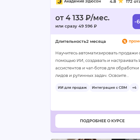
Академия Эдюсон
4.8
172 от
от 4 133 ₽/мес.
-
или сразу 49 596 ₽
Длительность
2 месяца
пром
Научитесь автоматизировать продажи 
помощью ИИ, создавать и настраивать 
ассистентов и чат-ботов для обработки
лидов и рутинных задач. Освоите
интеграцию искусственного интеллекта
ИИ для продаж
Интеграция с CRM
+4
CRM, анализ звонков и отчетность для
повышения…
ПОДРОБНЕЕ О КУРСЕ