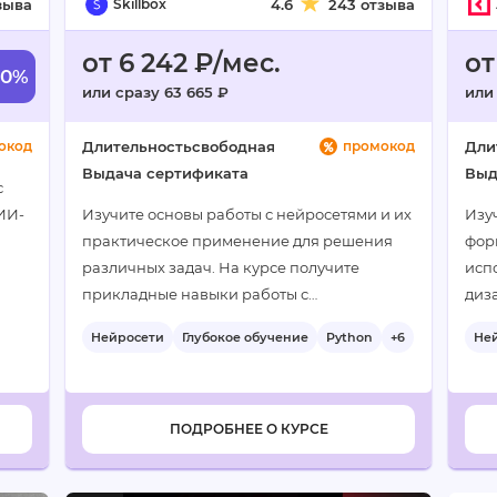
зыва
Skillbox
4.6
243 отзыва
от 6 242 ₽/мес.
от
60%
или сразу 63 665 ₽
или 
окод
Длительность
свободная
промокод
Дли
Выдача сертификата
Выд
с
ИИ-
Изучите основы работы с нейросетями и их
Изу
практическое применение для решения
фор
различных задач. На курсе получите
исп
 в
прикладные навыки работы с
диз
современными инструментами…
кам
Нейросети
Глубокое обучение
Python
+6
Не
ПОДРОБНЕЕ О КУРСЕ