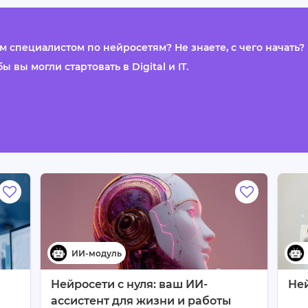
 специалистом по нейросетям? Не знаете, с чего начать?
 вы могли стартовать в Digital и IT.
Нейросети с нуля: ваш ИИ-
Не
ассистент для жизни и работы