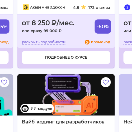
зыва
Академия Эдюсон
4.8
172 отзыва
от 8 250 ₽/мес.
от
55%
-60%
или сразу 99 000 ₽
или 
окод
промокод
ПОДРОБНЕЕ О КУРСЕ
Вайб-кодинг для разработчиков
Ней